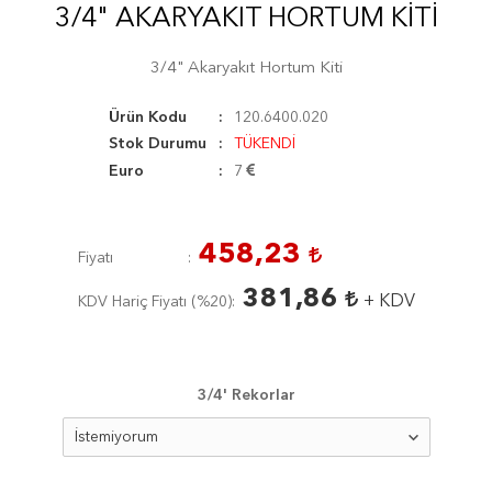
3/4" AKARYAKIT HORTUM KITI
3/4" Akaryakıt Hortum Kiti
Ürün Kodu
120.6400.020
Stok Durumu
TÜKENDİ
Euro
7
458,23
Fiyatı
381,86
+ KDV
KDV Hariç Fiyatı (
%20
)
3/4' Rekorlar