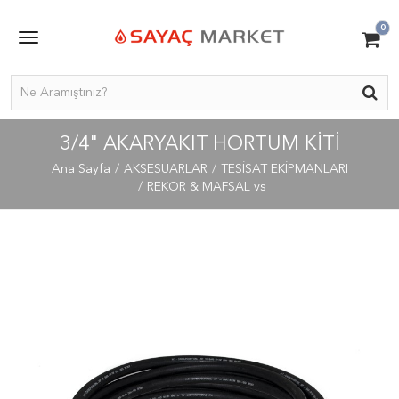
0
3/4" AKARYAKIT HORTUM KITI
Ana Sayfa
AKSESUARLAR
TESİSAT EKİPMANLARI
REKOR & MAFSAL vs