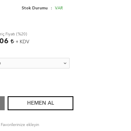
Stok Durumu
VAR
ç Fiyatı (
%20
)
,06
+ KDV
HEMEN AL
Favorilerinize ekleyin