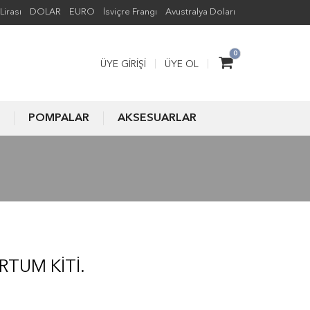
Lirası
DOLAR
EURO
İsviçre Frangı
Avustralya Doları
0
ÜYE GIRIŞI
ÜYE OL
POMPALAR
AKSESUARLAR
RTUM KITI.