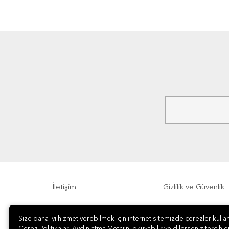
İletişim
Gizlilik ve Güvenlik
Sıkça Sorulan Sorular
Sipariş, Teslimat v
Size daha iyi hizmet verebilmek için internet sitemizde çerezler kullan