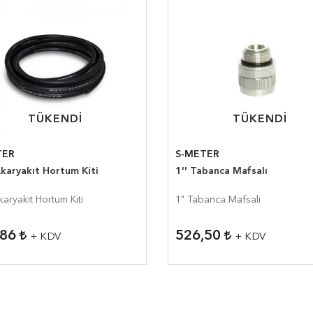
TÜKENDI
TÜKENDI
TÜKENDI
TÜKENDI
TER
S-METER
Akaryakıt Hortum Kiti
1'' Tabanca Mafsalı
karyakıt Hortum Kiti
1" Tabanca Mafsalı
,86
526,50
+ KDV
+ KDV