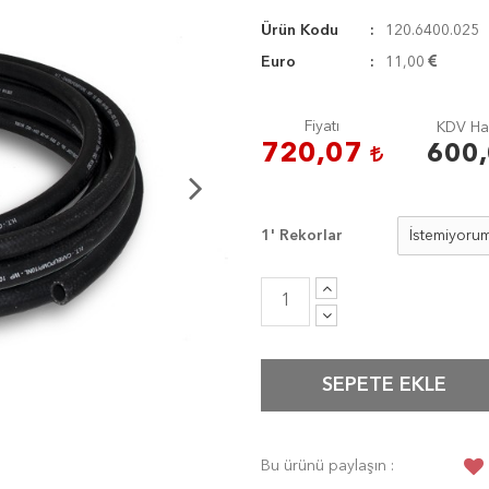
Ürün Kodu
120.6400.025
Euro
11,00
Fiyatı
KDV Hari
720,07
600
1' Rekorlar
SEPETE EKLE
Bu ürünü paylaşın :