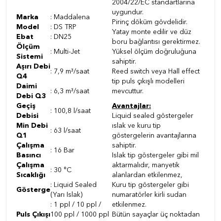
2004/22/EC standartlarına
uygundur.
Marka
: Maddalena
Pirinç döküm gövdelidir.
Model
: DS TRP
Yatay monte edilir ve düz
Ebat
: DN25
boru bağlantısı gerektirmez.
Ölçüm
: Multi-Jet
Yüksel ölçüm doğruluğuna
Sistemi
sahiptir.
Aşırı Debi
: 7,9 m³/saat
Reed switch veya Hall effect
Q4
tip puls çıkışlı modelleri
Daimi
: 6,3 m³/saat
mevcuttur.
Debi Q3
Geçiş
Avantajlar:
: 100,8 l/saat
Debisi
Liquid sealed göstergeler
Min Debi
ıslak ve kuru tip
: 63 l/saat
Q1
göstergelerin avantajlarına
Çalışma
sahiptir.
: 16 Bar
Basıncı
Islak tip göstergeler gibi mil
Çalışma
aktarmalıdır, manyetik
: 30 °C
Sıcaklığı
alanlardan etkilenmez,
:
Liquid Sealed
Kuru tip göstergeler gibi
Gösterge
(Yarı Islak)
numaratörler kirli sudan
: 1 ppl / 10 ppl /
etkilenmez.
Puls Çıkışı
100 ppl / 1000 ppl
Bütün sayaçlar üç noktadan