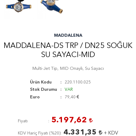
MADDALENA
MADDALENA-DS TRP / DN25 SOĞUK
SU SAYACI-MID
Multi-Jet Tip, MID Onaylı, Su Sayacı
Ürün Kodu
220.1100.025
Stok Durumu
VAR
Euro
79,40
5.197,62
Fiyatı
4.331,35
+ KDV
KDV Hariç Fiyatı (
%20
)