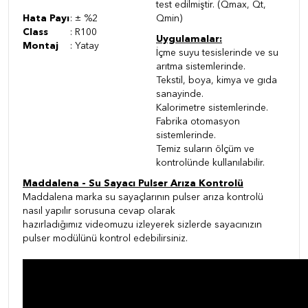
test edilmiştir. (Qmax, Qt,
Hata Payı
: ± %2
Qmin)
Class
: R100
Uygulamalar:
Montaj
: Yatay
İçme suyu tesislerinde ve su
arıtma sistemlerinde.
Tekstil, boya, kimya ve gıda
sanayinde.
Kalorimetre sistemlerinde.
Fabrika otomasyon
sistemlerinde.
Temiz suların ölçüm ve
kontrolünde kullanılabilir.
Maddalena - Su Sayacı Pulser Arıza Kontrolü
Maddalena marka su sayaçlarının pulser arıza kontrolü
nasıl yapılır sorusuna cevap olarak
hazırladığımız videomuzu izleyerek sizlerde sayacınızın
pulser modülünü kontrol edebilirsiniz.