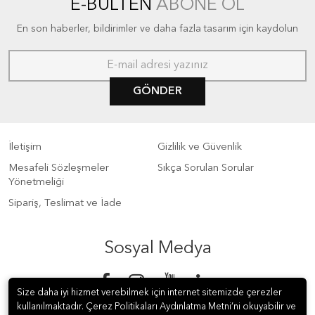
E-BÜLTEN
ABONE OL
En son haberler, bildirimler ve daha fazla tasarım için kaydolun
GÖNDER
İletişim
Gizlilik ve Güvenlik
Mesafeli Sözleşmeler
Sıkça Sorulan Sorular
Yönetmeliği
Sipariş, Teslimat ve İade
Sosyal Medya
Size daha iyi hizmet verebilmek için internet sitemizde çerezler
kullanılmaktadır. Çerez Politikaları Aydınlatma Metni’ni okuyabilir ve