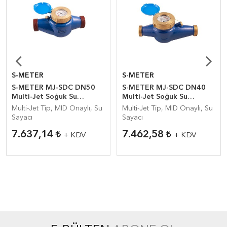
S-METER
S-METER
S-METER MJ-SDC DN50
S-METER MJ-SDC DN40
Multi-Jet Soğuk Su
Multi-Jet Soğuk Su
Sayacı(MID)
Sayacı(MID)
Multi-Jet Tip, MID Onaylı, Su
Multi-Jet Tip, MID Onaylı, Su
Sayacı
Sayacı
7.637,14
7.462,58
+ KDV
+ KDV