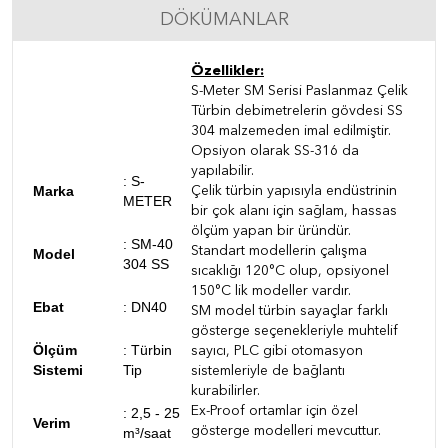
DÖKÜMANLAR
Özellikler:
S-Meter SM Serisi Paslanmaz Çelik
Türbin debimetrelerin gövdesi SS
304 malzemeden imal edilmiştir.
Opsiyon olarak SS-316 da
yapılabilir.
: S-
Marka
Çelik türbin yapısıyla endüstrinin
METER
bir çok alanı için sağlam, hassas
ölçüm yapan bir üründür.
:
SM-40
Standart modellerin çalışma
Model
304 SS
sıcaklığı 120°C olup, opsiyonel
150°C lik modeller vardır.
Ebat
: DN40
SM model türbin sayaçlar farklı
gösterge seçenekleriyle muhtelif
Ölçüm
: Türbin
sayıcı, PLC gibi otomasyon
Sistemi
Tip
sistemleriyle de bağlantı
kurabilirler.
Ex-Proof ortamlar için özel
:
2,5 - 25
Verim
gösterge modelleri mevcuttur.
m³/saat