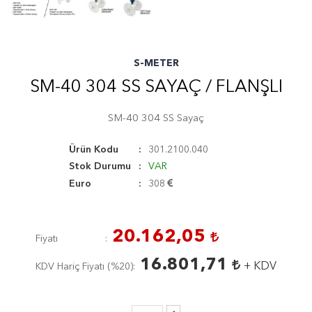
S-METER
SM-40 304 SS SAYAÇ / FLANŞLI
SM-40 304 SS Sayaç
Ürün Kodu
301.2100.040
Stok Durumu
VAR
Euro
308
20.162,05
Fiyatı
16.801,71
+ KDV
KDV Hariç Fiyatı (
%20
)