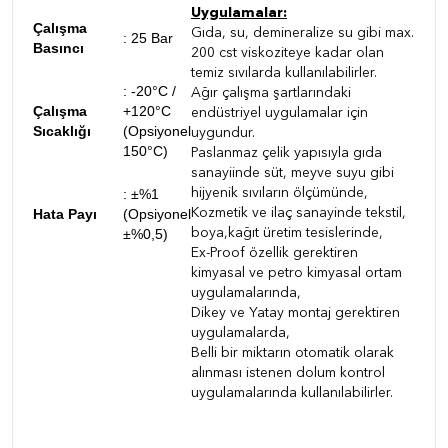
Uygulamalar:
Çalışma
Gıda, su, demineralize su gibi max.
: 25 Bar
Basıncı
200 cst viskoziteye kadar olan
temiz sıvılarda kullanılabilirler.
:
-20°C /
Ağır çalışma şartlarındaki
Çalışma
+120°C
endüstriyel uygulamalar için
Sıcaklığı
(Opsiyonel
uygundur.
150°C)
Paslanmaz çelik yapısıyla gıda
sanayiinde süt, meyve suyu gibi
:
±%1
hijyenik sıvıların ölçümünde,
Hata Payı
(Opsiyonel
Kozmetik ve ilaç sanayinde tekstil,
±%0,5)
boya,kağıt üretim tesislerinde,
Ex-Proof özellik gerektiren
kimyasal ve petro kimyasal ortam
uygulamalarında,
Dikey ve Yatay montaj gerektiren
uygulamalarda,
Belli bir miktarın otomatik olarak
alınması istenen dolum kontrol
uygulamalarında kullanılabilirler.