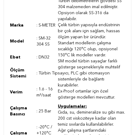
Türbin debimetrelerin gövdesi SS
304 malzemeden imal edilmiştir.
Opsiyon olarak SS-316 da
yapılabilir.
Çelik türbin yapısıyla endüstrinin
Marka
: S-METER
bir çok alanı için sağlam, hassas
ölçüm yapan bir üründür.
: SM-32
Model
Standart modellerin çalışma
304 SS
sıcaklığı 120°C olup, opsiyonel
150°C lik modeller vardır.
Ebat
: DN32
SM model türbin sayaçlar farklı
gösterge seçenekleriyle muhtelif
Ölçüm
: Türbin Tip
sayıcı, PLC gibi otomasyon
Sistemi
sistemleriyle de bağlantı
kurabilirler.
: 1.6 - 16
Ex-Proof ortamlar için özel
Verim
m³/saat
gösterge modelleri mevcuttur.
Uygulamalar:
Çalışma
: 25 Bar
Gıda, su, demineralize su gibi max.
Basıncı
200 cst viskoziteye kadar olan
temiz sıvılarda kullanılabilirler.
:
-20°C /
Ağır çalışma şartlarındaki
Çalışma
+120°C