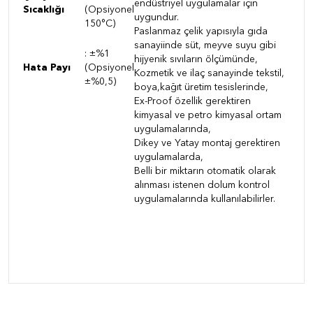
endüstriyel uygulamalar için
Sıcaklığı
(Opsiyonel
uygundur.
150°C)
Paslanmaz çelik yapısıyla gıda
sanayiinde süt, meyve suyu gibi
:
±%1
hijyenik sıvıların ölçümünde,
Hata Payı
(Opsiyonel
Kozmetik ve ilaç sanayinde tekstil,
±%0,5)
boya,kağıt üretim tesislerinde,
Ex-Proof özellik gerektiren
kimyasal ve petro kimyasal ortam
uygulamalarında,
Dikey ve Yatay montaj gerektiren
uygulamalarda,
Belli bir miktarın otomatik olarak
alınması istenen dolum kontrol
uygulamalarında kullanılabilirler.