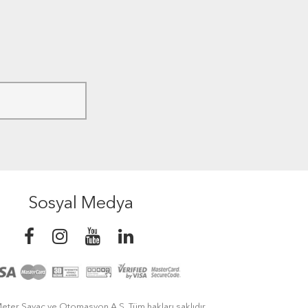
Sosyal Medya
eter Sayaç ve Otomasyon A.Ş. Tüm hakları saklıdır.