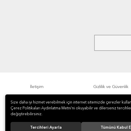
İletişim
Gizlilik ve Güvenlik
Size daha iyi hizmet verebilmek için internet sitemizde çerezler kullan
Sıkça Sorulan Sorular
Sipariş, Teslimat v
Çerez Politikaları Aydınlatma Metni’ni okuyabilir ve dilerseniz tercihler
değiştirebilirsiniz.
Tercihleri Ayarla
Tümünü Kabul E