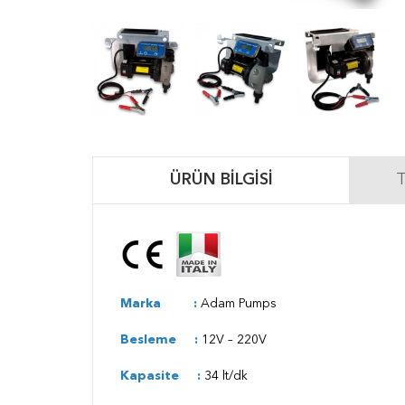
ÜRÜN BILGISI
T
Marka :
Adam Pumps
Besleme :
12V – 220V
Kapasite :
34 lt/dk