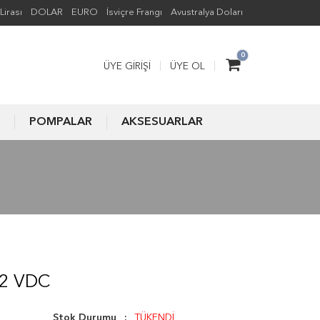
Lirası
DOLAR
EURO
İsviçre Frangı
Avustralya Doları
0
ÜYE GIRIŞI
ÜYE OL
POMPALAR
AKSESUARLAR
12 VDC
Stok Durumu
TÜKENDİ