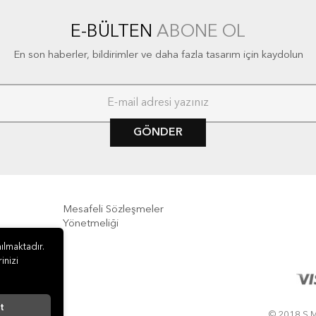
E-BÜLTEN
ABONE OL
En son haberler, bildirimler ve daha fazla tasarım için kaydolun
GÖNDER
Mesafeli Sözleşmeler
Yönetmeliği
ılmaktadır.
e İade
inizi
t
© 2018 S M