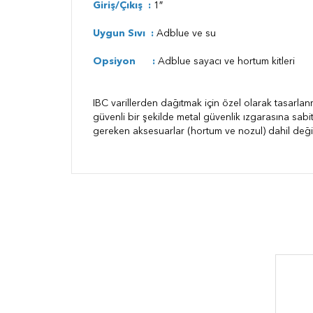
Giriş/Çıkış :
1″
Uygun Sıvı :
Adblue ve su
Opsiyon :
Adblue sayacı ve hortum kitleri
IBC varillerden dağıtmak için özel olarak tasarlan
güvenli bir şekilde metal güvenlik ızgarasına sabi
gereken aksesuarlar (hortum ve nozul) dahil değil