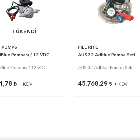
TÜKENDI
TÜKENDI
 PUMPS
FILL RITE
MB-AdBlue Pompası / 12 VDC
AUS 32 Adblue Pompa Seti
MB-AdBlue Pompası / 12 VDC
AUS 32 Adblue Pompa Seti
91,78
45.768,29
+ KDV
+ KDV