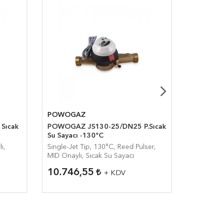
POWOGAZ
POWOG
k
POWOGAZ JS130-25/DN25 P.Sıcak
POWOGA
Su Sayacı -130°C
P.Sıcak 
ı,
Single-Jet Tip, 130°C, Reed Pulser,
Single-Je
MID Onaylı, Sıcak Su Sayacı
MID Onayl
10.746,55
11.61
+ KDV