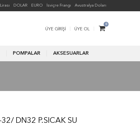
Lirası
DOLAR
EURO
İsviçre Frangı
Avustralya Doları
0
ÜYE GIRIŞI
ÜYE OL
POMPALAR
AKSESUARLAR
2/ DN32 P.SICAK SU