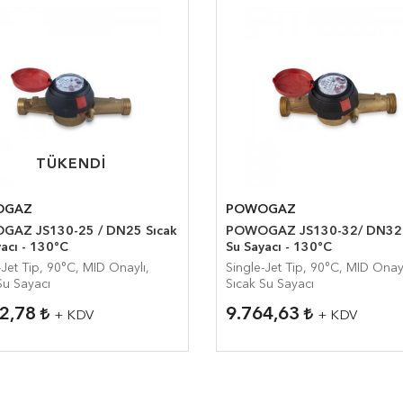
TÜKENDI
TÜKENDI
OGAZ
POWOGAZ
AZ JS130-25 / DN25 Sıcak
POWOGAZ JS130-32/ DN32 Sıca
acı - 130°C
Su Sayacı - 130°C
-Jet Tip, 90°C, MID Onaylı,
Single-Jet Tip, 90°C, MID Onayl
Su Sayacı
Sıcak Su Sayacı
82,78
9.764,63
+ KDV
+ KDV