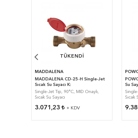
TÜKENDI
TÜKENDI
MADDALENA
POW
MADDALENA CD-25-H Single-Jet
POWOG
Sıcak Su Sayacı K:
Su Say
aylı,
Single-Jet Tip, 90°C, MID Onaylı,
Single
Sıcak Su Sayacı
Sıcak 
3.071,23
9.3
+ KDV