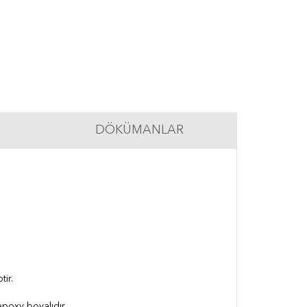
DÖKÜMANLAR
ir.
epoxy boyalıdır.