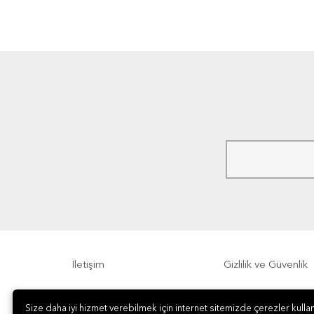
İletişim
Gizlilik ve Güvenlik
Sıkça Sorulan Sorular
Sipariş, Teslimat v
Size daha iyi hizmet verebilmek için internet sitemizde çerezler kullan