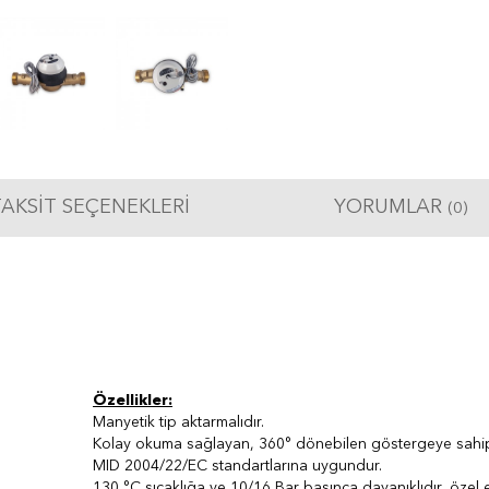
AKSIT SEÇENEKLERI
YORUMLAR
(0)
Özellikler:
Manyetik tip aktarmalıdır.
Kolay okuma sağlayan, 360° dönebilen göstergeye sahipt
MID 2004/22/EC standartlarına uygundur.
130 °C sıcaklığa ve 10/16 Bar basınca dayanıklıdır, özel 