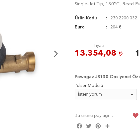
Single-Jet Tip, 130°C, Reed Pul
Ürün Kodu
230.2200.032
Euro
204
Fiyatı
13.354,08
1
Powogaz JS130 Opsiyonel Özel
Pulser Modülü
Bu ürünü paylaşın :
Facebook
Twitter
Pinterest
Share