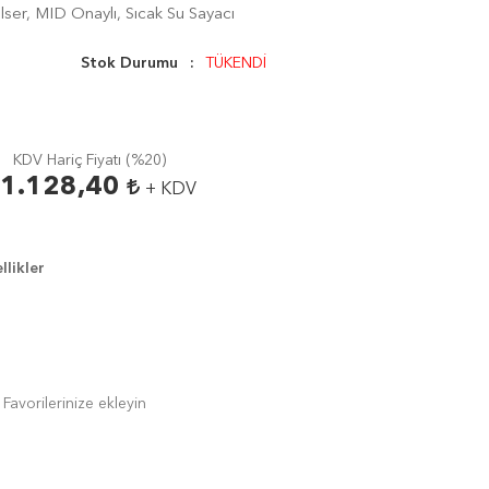
ser, MID Onaylı, Sıcak Su Sayacı
Stok Durumu
TÜKENDİ
KDV Hariç Fiyatı (
%20
)
1.128,40
+ KDV
likler
Favorilerinize ekleyin