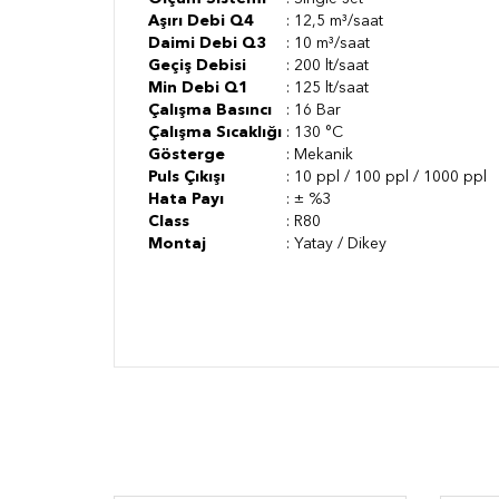
Aşırı Debi Q4
: 12,5 m³/saat
Daimi Debi Q3
: 10 m³/saat
Geçiş Debisi
: 200 lt/saat
Min Debi Q1
: 125 lt/saat
Çalışma Basıncı
: 16 Bar
Çalışma Sıcaklığı
: 130 °C
Gösterge
: Mekanik
Puls Çıkışı
: 10 ppl / 100 ppl / 1000 ppl
Hata Payı
: ± %3
Class
: R80
Montaj
: Yatay / Dikey