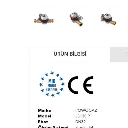
ÜRÜN BILGISI
T
Marka
: POWOGAZ
Model
: JS130 P
Ebat
: DN32
Ölçüm Sistemi
: Single-Jet