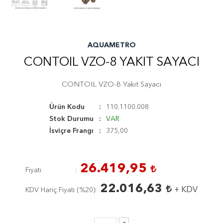
AQUAMETRO
CONTOIL VZO-8 YAKIT SAYACI
CONTOIL VZO-8 Yakıt Sayacı
Ürün Kodu
110.1100.008
Stok Durumu
VAR
İsviçre Frangı
375,00
26.419,95
Fiyatı
22.016,63
+ KDV
KDV Hariç Fiyatı (
%20
)