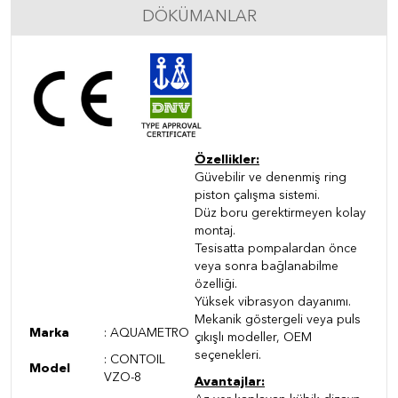
DÖKÜMANLAR
Özellikler:
Güvebilir ve denenmiş ring
piston çalışma sistemi.
Düz boru gerektirmeyen kolay
montaj.
Tesisatta pompalardan önce
veya sonra bağlanabilme
özelliği.
Yüksek vibrasyon dayanımı.
Mekanik göstergeli veya puls
Marka
:
AQUAMETRO
çıkışlı modeller, OEM
seçenekleri.
: CONTOIL
Model
VZO-8
Avantajlar: