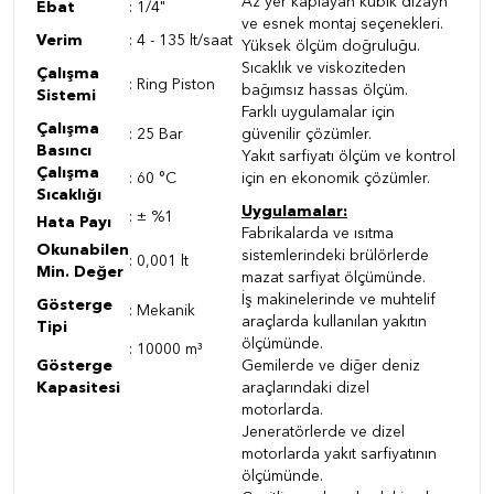
Az yer kaplayan kübik dizayn
Ebat
:
1/4"
ve esnek montaj seçenekleri.
Verim
: 4
- 135 lt/saat
Yüksek ölçüm doğruluğu.
Sıcaklık ve viskoziteden
Çalışma
:
Ring Piston
bağımsız hassas ölçüm.
Sistemi
Farklı uygulamalar için
Çalışma
:
25 Bar
güvenilir çözümler.
Basıncı
Yakıt sarfiyatı ölçüm ve kontrol
Çalışma
:
60 °C
için en ekonomik çözümler.
Sıcaklığı
Uygulamalar:
:
± %1
Hata Payı
Fabrikalarda ve ısıtma
Okunabilen
sistemlerindeki brülörlerde
:
0,001 lt
Min. Değer
mazat sarfiyat ölçümünde.
İş makinelerinde ve muhtelif
Gösterge
: Mekanik
araçlarda kullanılan yakıtın
Tipi
ölçümünde.
:
10000 m
³
Gösterge
Gemilerde ve diğer deniz
Kapasitesi
araçlarındaki dizel
motorlarda.
Jeneratörlerde ve dizel
motorlarda yakıt sarfiyatının
ölçümünde.