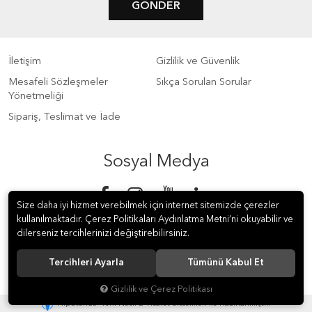
GÖNDER
İletişim
Gizlilik ve Güvenlik
Mesafeli Sözleşmeler
Sıkça Sorulan Sorular
Yönetmeliği
Sipariş, Teslimat ve İade
Sosyal Medya
Size daha iyi hizmet verebilmek için internet sitemizde çerezler
kullanılmaktadır. Çerez Politikaları Aydınlatma Metni’ni okuyabilir ve
dilerseniz tercihlerinizi değiştirebilirsiniz.
Tercihleri Ayarla
Tümünü Kabul Et
© 2018 S Meter Sayaç ve Otomasyon A.Ş. Tüm hakları saklıdır.
Gizlilik ve Çerez Politikası
®
Hipotenüs
Yeni Nesil E-Ticaret Sistemleri ile Hazırlanmıştır.