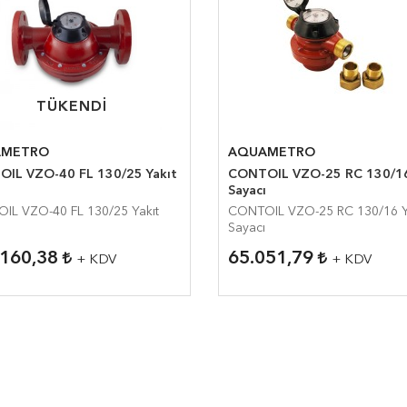
TÜKENDI
TÜKENDI
AMETRO
AQUAMETRO
IL VZO-40 FL 130/25 Yakıt
CONTOIL VZO-25 RC 130/16
Sayacı
IL VZO-40 FL 130/25 Yakıt
CONTOIL VZO-25 RC 130/16 Y
Sayacı
.160,38
65.051,79
+ KDV
+ KDV