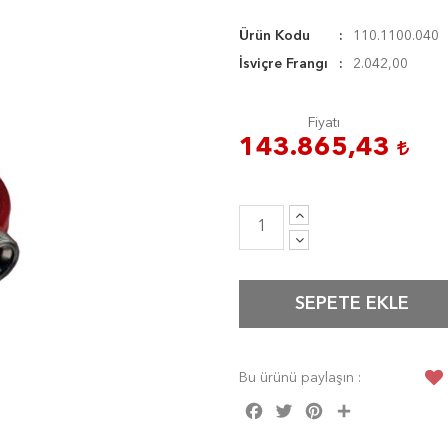
Ürün Kodu
110.1100.040
İsviçre Frangı
2.042,00
Fiyatı
143.865,43
SEPETE EKLE
Bu ürünü paylaşın :
Facebook
Twitter
Pinterest
Share