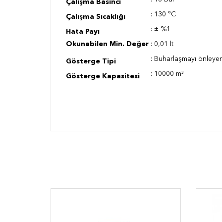
Çalışma Basıncı
: 13
0 °C
Çalışma Sıcaklığı
:
± %1
Hata Payı
Okunabilen Min. Değer
:
0,01 lt
:
Buharlaşmayı önleye
Gösterge Tipi
:
10000 m
Gösterge Kapasitesi