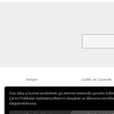
İletişim
Gizlilik ve Güvenlik
Size daha iyi hizmet verebilmek için internet sitemizde çerezler kullan
Sıkça Sorulan Sorular
Sipariş, Teslimat v
Çerez Politikaları Aydınlatma Metni’ni okuyabilir ve dilerseniz tercihler
değiştirebilirsiniz.