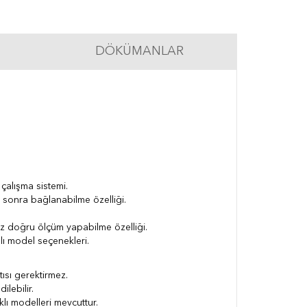
DÖKÜMANLAR
çalışma sistemi.
sonra bağlanabilme özelliği.
ız doğru ölçüm yapabilme özelliği.
şlı model seçenekleri.
ısı gerektirmez.
lebilir.
klı modelleri mevcuttur.