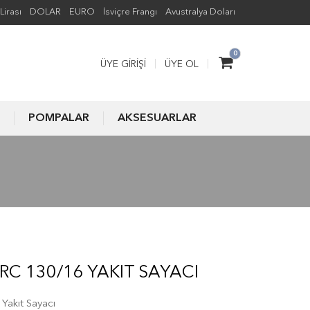
Lirası
DOLAR
EURO
İsviçre Frangı
Avustralya Doları
0
ÜYE GIRIŞI
ÜYE OL
POMPALAR
AKSESUARLAR
RC 130/16 YAKIT SAYACI
akıt Sayacı