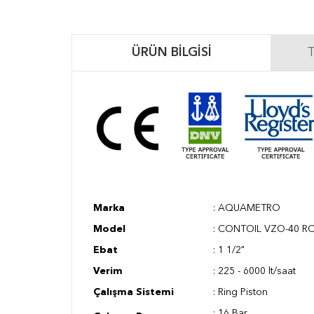
ÜRÜN BILGISI
T
Marka
:
AQUAMETRO
Model
:
CONTOIL VZO-40 RC
Ebat
: 1
1/2"
Verim
:
225 - 6000 lt/saat
Çalışma Sistemi
:
Ring Piston
: 16
Bar