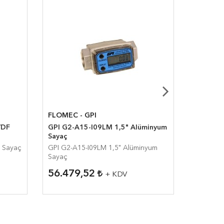
FLOMEC - GPI
FLOMEC 
GPI G2-A15-I09LM 1,5" Alüminyum
Sayaç
F Sayaç
GPI G2-A15-I09LM 1,5" Alüminyum
Sayaç
56.479,52
33.16
+ KDV