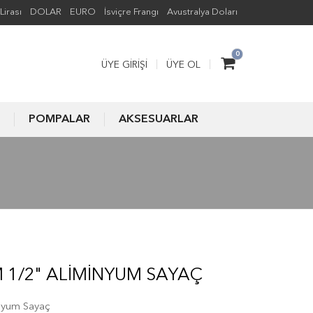
Lirası
DOLAR
EURO
İsviçre Frangı
Avustralya Doları
0
ÜYE GIRIŞI
ÜYE OL
POMPALAR
AKSESUARLAR
M 1/2" ALIMINYUM SAYAÇ
nyum Sayaç