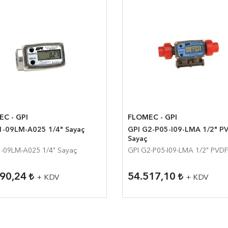
C - GPI
FLOMEC - GPI
1-09LM-A025 1/4" Sayaç
GPI G2-P05-I09-LMA 1/2" PVDF
Sayaç
1-09LM-A025 1/4" Sayaç
GPI G2-P05-I09-LMA 1/2" PVD
590,24
54.517,10
+ KDV
+ KDV