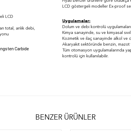
Fiyatı benzer ürünlere göre oldukça 
LCD göstergeli modeller Ex-proof ser
aneli LCD
Uygulamalar:
Dolum ve debi kontrolü uygulamalar
an total, anlık debi,
Kimya sanayinde, su ve kimyasal sıvı
syonu
Kozmetik ve ilaç sanayinde alkol v
Akaryakıt sektöründe benzin, mazot
ungsten Carbide
Tüm otomasyon uygulamalarında yapı
kontrolü için kullanılabilir.
BENZER ÜRÜNLER