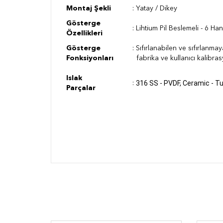
Montaj Şekli
: Yatay / Dikey
Gösterge
: Lihtium Pil Beslemeli - 6 H
Özellikleri
Gösterge
: Sıfırlanabilen ve sıfırlanmay
Fonksiyonları
fabrika ve kullanıcı kalibra
Islak
316 SS - PVDF, Ceramic - T
:
Parçalar