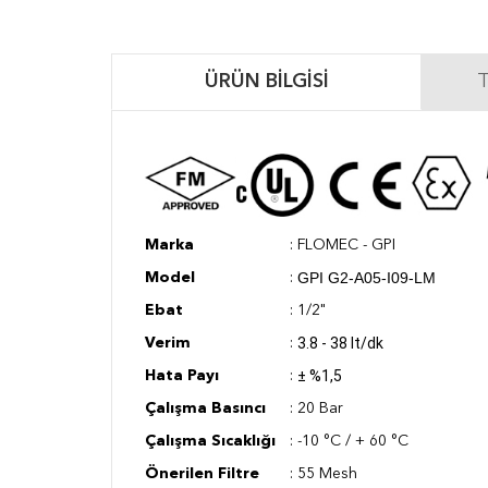
ÜRÜN BILGISI
T
Marka
: FLOMEC - GPI
GPI G2-A05-I09-LM
Model
:
Ebat
: 1/2"
3.8 - 38 lt/dk
Verim
:
± %1,5
Hata Payı
:
Çalışma Basıncı
: 20 Bar
Çalışma Sıcaklığı
: -10 °C / + 60 °C
Önerilen Filtre
: 55 Mesh