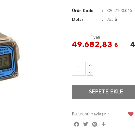
Ürün Kodu
320.2100.015
Dolar
865
Fiyatı
49.682,83
4
SEPETE EKLE
Bu ürünü paylaşın :
Facebook
Twitter
Pinterest
Share