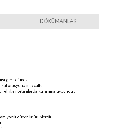
DÖKÜMANLAR
ntısı gerektirmez.
ıcı kalibrasyonu mevcuttur.
. Tehlikeli ortamlarda kullanıma uygundur.
 yapılı güvenilir ürünlerdir.
.
lir.