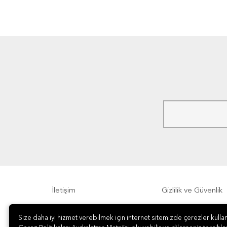
İletişim
Gizlilik ve Güvenlik
Size daha iyi hizmet verebilmek için internet sitemizde çerezler kullan
Sıkça Sorulan Sorular
Sipariş, Teslimat v