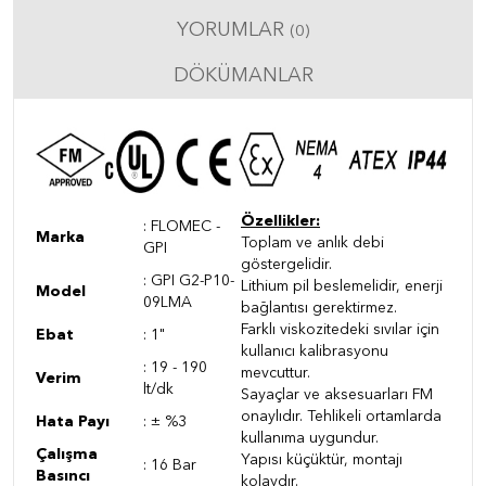
YORUMLAR
(0)
DÖKÜMANLAR
Özellikler:
: FLOMEC -
Marka
Toplam ve anlık debi
GPI
göstergelidir.
:
GPI G2-P10-
Lithium pil beslemelidir, enerji
Model
09LMA
bağlantısı gerektirmez.
Farklı viskozitedeki sıvılar için
Ebat
: 1"
kullanıcı kalibrasyonu
:
19 - 190
mevcuttur.
Verim
lt/dk
Sayaçlar ve aksesuarları FM
onaylıdır. Tehlikeli ortamlarda
Hata Payı
:
± %3
kullanıma uygundur.
Çalışma
Yapısı küçüktür, montajı
: 16 Bar
Basıncı
kolaydır.