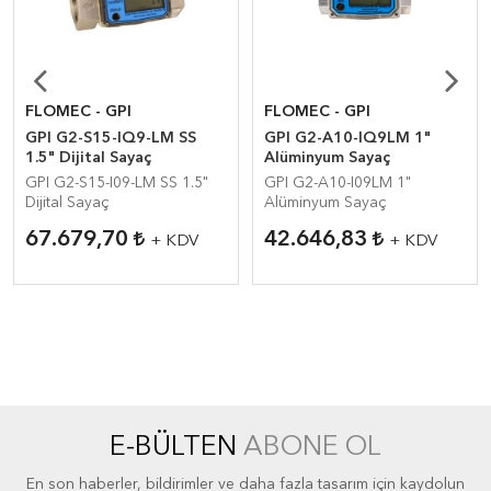
FLOMEC - GPI
FLOMEC - GPI
GPI G2-S15-IQ9-LM SS
GPI G2-A10-IQ9LM 1"
1.5" Dijital Sayaç
Alüminyum Sayaç
GPI G2-S15-I09-LM SS 1.5"
GPI G2-A10-I09LM 1"
Dijital Sayaç
Alüminyum Sayaç
67.679,70
42.646,83
+ KDV
+ KDV
E-BÜLTEN
ABONE OL
En son haberler, bildirimler ve daha fazla tasarım için kaydolun