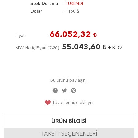
Stok Durumu
TÜKENDİ
Dolar
1150
66.052,32
Fiyatı
55.043,60
+ KDV
KDV Hariç Fiyatı (
%20
)
Bu ürünü paylaşın :
Facebook
Twitter
Pinterest
Share
Favorilerinize ekleyin
ÜRÜN BILGISI
TAKSIT SEÇENEKLERI