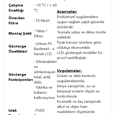
Çalışma
: -10 °C / + 60
Sıcaklığı
°C
Avantajlar:
Endüstriyel uygulamalara
Önerilen
: 55 Mesh
uygun sağlam yapılı güvenilir
Filtre
ürünlerdir.
.
: Yatay /
Tesisata yatay ve dikey monte
Montaj Şekli
Dikey
edilebilir.
Fiyatı benzer ürünlere göre
: Lihtium Pil
Gösterge
oldukça ekonomiktir.
Beslemeli - 6
Özellikleri
LCD göstergeli modeller Ex-
Haneli LCD
proof sertifikalıdır.
: Sıfırlanabilen
ve
Uygulamalar:
sıfırlanmayan
Gösterge
Dolum ve debi kontrolü
total, anlık
Fonksiyonları
uygulamalarında.
debi,
Kimya sanayinde, su ve
fabrika ve
kimyasal sıvıların ölçüm ve
kullanıcı
kontrolünde.
kalibrasyonu
Kozmetik ve ilaç sanayinde
alkol ve diğer ham
Islak
:
PVDF,
maddelerin ölçümünde.