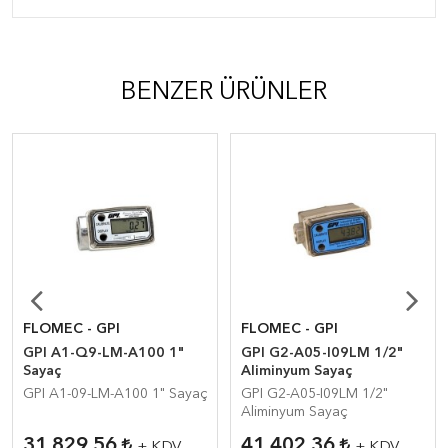
BENZER ÜRÜNLER
FLOMEC - GPI
FLOMEC - GPI
GPI A1-Q9-LM-A100 1"
GPI G2-A05-I09LM 1/2"
Sayaç
Aliminyum Sayaç
GPI A1-09-LM-A100 1" Sayaç
GPI G2-A05-I09LM 1/2"
Aliminyum Sayaç
31.829,56
41.402,36
+ KDV
+ KDV