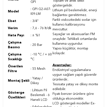
Toplam ve anlık debi
GPI
göstergelidir.
:
GPI G2-A07-
Lithium pil beslemelidir, enerji
Model
I09-LM
bağlantısı gerektirmez.
Farklı viskozitedeki sıvılar için
Ebat
:
3/4"
kullanıcı kalibrasyonu
Verim
:
7,6 - 76 lt/dk
mevcuttur.
Sayaçlar ve aksesuarları FM
Hata Payı
:
± %1
onaylıdır. Tehlikeli ortamlarda
Çalışma
kullanıma uygundur.
: 20 Bar
Basıncı
Yapısı küçüktür, montajı
kolaydır.
Çalışma
: -10 °C / + 60
Sıcaklığı
°C
Avantajlar:
Önerilen
: 55 Mesh
Endüstriyel uygulamalara
Filtre
uygun sağlam yapılı güvenilir
: Yatay /
ürünlerdir.
.
Montaj Şekli
Dikey
Tesisata yatay ve dikey monte
edilebilir.
: Lihtium Pil
Gösterge
Fiyatı benzer ürünlere göre
Beslemeli - 6
Özellikleri
oldukça ekonomiktir.
Haneli LCD
LCD göstergeli modeller Ex-