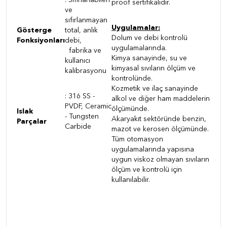
: Sıfırlanabilen
proof sertifikalıdır.
ve
sıfırlanmayan
Uygulamalar:
Gösterge
total, anlık
Dolum ve debi kontrolü
Fonksiyonları
debi,
uygulamalarında.
fabrika ve
Kimya sanayinde, su ve
kullanıcı
kimyasal sıvıların ölçüm ve
kalibrasyonu
kontrolünde.
Kozmetik ve ilaç sanayinde
:
316 SS -
alkol ve diğer ham maddelerin
PVDF, Ceramic
ölçümünde.
Islak
- Tungsten
Akaryakıt sektöründe benzin,
Parçalar
Carbide
mazot ve kerosen ölçümünde.
Tüm otomasyon
uygulamalarında yapısına
uygun viskoz olmayan sıvıların
ölçüm ve kontrolü için
kullanılabilir.