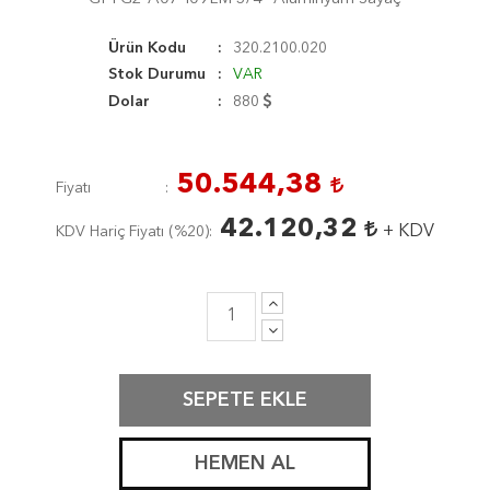
Ürün Kodu
320.2100.020
Stok Durumu
VAR
Dolar
880
50.544,38
Fiyatı
42.120,32
+ KDV
KDV Hariç Fiyatı (
%20
)
SEPETE EKLE
HEMEN AL