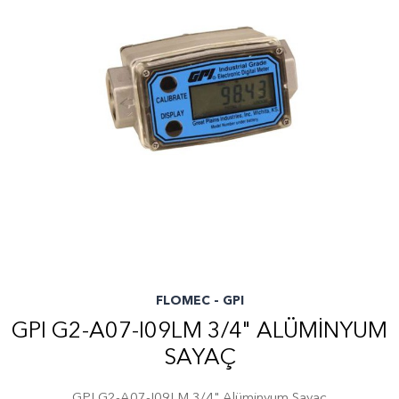
FLOMEC - GPI
GPI G2-A07-I09LM 3/4" ALÜMINYUM
SAYAÇ
GPI G2-A07-I09LM 3/4" Alüminyum Sayaç