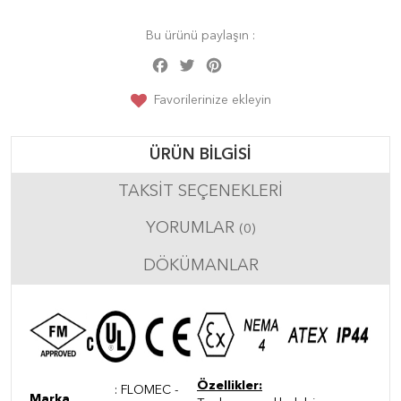
Bu ürünü paylaşın :
Facebook
Twitter
Pinterest
Share
Favorilerinize ekleyin
ÜRÜN BILGISI
TAKSIT SEÇENEKLERI
YORUMLAR
(0)
DÖKÜMANLAR
Özellikler:
: FLOMEC -
Marka