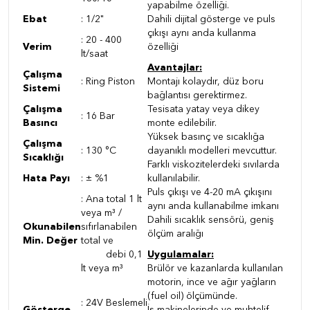
yapabilme özelliği.
Ebat
:
1/2"
Dahili dijital gösterge ve puls
çıkışı aynı anda kullanma
:
20 - 400
Verim
özelliği
lt/saat
Avantajlar:
Çalışma
:
Ring Piston
Montajı kolaydır, düz boru
Sistemi
bağlantısı gerektirmez.
Çalışma
Tesisata yatay veya dikey
: 16
Bar
Basıncı
monte edilebilir.
Yüksek basınç ve sıcaklığa
Çalışma
: 13
0 °C
dayanıklı modelleri mevcuttur.
Sıcaklığı
Farklı viskozitelerdeki sıvılarda
Hata Payı
:
± %1
kullanılabilir.
Puls çıkışı ve 4-20 mA çıkışını
:
Ana total 1 lt
aynı anda kullanabilme imkanı
veya m³ /
Dahili sıcaklık sensörü, geniş
Okunabilen
sıfırlanabilen
ölçüm aralığı
Min. Değer
total ve
debi 0,1
Uygulamalar:
lt veya m³
Brülör ve kazanlarda kullanılan
motorin, ince ve ağır yağların
(fuel oil) ölçümünde.
:
24V Beslemeli