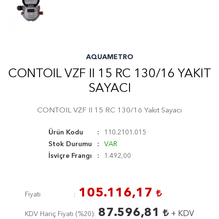
AQUAMETRO
CONTOIL VZF II 15 RC 130/16 YAKIT
SAYACI
CONTOIL VZF II 15 RC 130/16 Yakıt Sayacı
Ürün Kodu
110.2101.015
Stok Durumu
VAR
İsviçre Frangı
1.492,00
105.116,17
Fiyatı
87.596,81
+ KDV
KDV Hariç Fiyatı (
%20
)