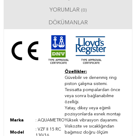
YORUMLAR
(0)
DÖKÜMANLAR
Özellikler:
Güvebilir ve denenmiş ring
piston çalışma sistemi.
Tesisatta pompalardan önce
veya sonra bağlanabilme
özelliği.
Yatay, dikey veya eğimli
pozisyonlarda esnek montajı
Marka
:
AQUAMETRO
Yüksek vibrasyon dayanımı.
Viskozite ve sıcaklığından
:
VZF II 15 RC
Model
bağımsız doğru ölçüm
130/16