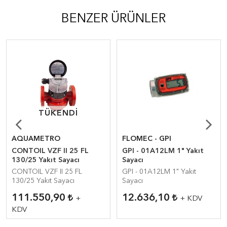
BENZER ÜRÜNLER
TÜKENDI
TÜKENDI
AQUAMETRO
FLOMEC - GPI
CONTOIL VZF II 25 FL
GPI - 01A12LM 1" Yakıt
130/25 Yakıt Sayacı
Sayacı
CONTOIL VZF II 25 FL
GPI - 01A12LM 1" Yakıt
130/25 Yakıt Sayacı
Sayacı
111.550,90
12.636,10
+
+ KDV
KDV