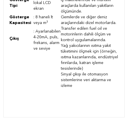
Gösterge
İş makinelerinde ve muhtelif
lokal LCD
Tipi
araçlarda kullanılan yakıtların
ekran
ölçümünde.
Gösterge
:
8 haneli lt
Gemilerde ve diğer deniz
3
Kapasitesi
veya m
araçlarındaki dizel motorlarda.
Transfer edilen fuel oil ve
:
Ayarlanabilen
motorinlerin dahili ölçüm ve
4-20mA, puls,
Çıkış
kontrol uygulamalarında.
frekans, alarm
Yağ yakıcılarının ısıtma yakıt
ve seviye
tüketimini ölçmek için (örneğin,
ısıtma kazanlarında, endüstriyel
fırınlarda, katran işleme
tesislerinde)
Sinyal çıkışı ile otomasyon
sistemlerine veri aktarma ve
izleme