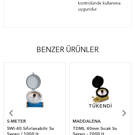
kontrolünde kullanıma
uygundur.
BENZER ÜRÜNLER
TÜKENDI
TÜKENDI
S-METER
MADDALENA
SWI-40 Sıfırlanabilir Su
TDML 40mm Sıcak Su
Sayacı / 1000 lt
Sayacı - 2000 lt