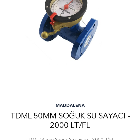
MADDALENA
TDML 50MM SOĞUK SU SAYACI -
2000 LT/FL
TDML 50mm Soğuk Su sayacı - 2000 lt/FL