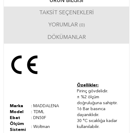
ÜRÜN BILGISI
TAKSIT SEÇENEKLERI
YORUMLAR
(0)
DÖKÜMANLAR
Özellikler:
Pirinç gövdelidir.
± %2 ölçüm
doğruluğuna sahiptir.
Marka
: MADDALENA
16 Bar basınca
Model
: TDML
dayanıklıdır.
Ebat
: DN50F
30 °C sıcaklığa kadar
Ölçüm
: Woltman
kullanılabilir.
Sistemi