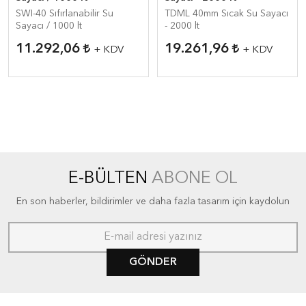
SWI-40 Sıfırlanabilir Su
TDML 40mm Sıcak Su Sayacı
Sayacı / 1000 lt
- 2000 lt
11.292,06
19.261,96
+ KDV
+ KDV
E-BÜLTEN
ABONE OL
En son haberler, bildirimler ve daha fazla tasarım için kaydolun
GÖNDER