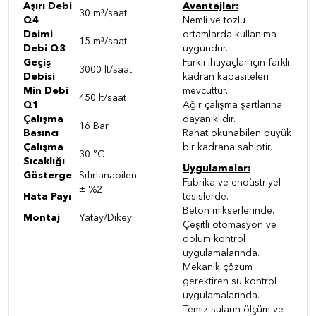
Aşırı Debi
Avantajlar:
: 30 m³/saat
Q4
Nemli ve tozlu
Daimi
ortamlarda kullanıma
: 15 m³/saat
Debi Q3
uygundur.
Geçiş
Farklı ihtiyaçlar için farklı
: 3000 lt/saat
Debisi
kadran kapasiteleri
Min Debi
mevcuttur.
: 450 lt/saat
Q1
Ağır çalışma şartlarına
Çalışma
dayanıklıdır.
: 16 Bar
Basıncı
Rahat okunabilen büyük
Çalışma
bir kadrana sahiptir.
: 30 °C
Sıcaklığı
Uygulamalar:
Gösterge
: Sıfırlanabilen
Fabrika ve endüstriyel
: ± %2
Hata Payı
tesislerde.
Beton mikserlerinde.
Montaj
: Yatay/Dikey
Çeşitli otomasyon ve
dolum kontrol
uygulamalarında.
Mekanik çözüm
gerektiren su kontrol
uygulamalarında.
Temiz suların ölçüm ve