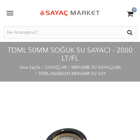
0
TDML 50MM SOĞUK SU SAYACI - 2000
LT/FL
Ana Sayfa
SAYAÇLAR
MEKANİK SU SAYAÇLARI
SIFIRLANABİLEN MEKANİK SU SAY.