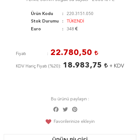
Ürün Kodu
220.3151.050
Stok Durumu
TÜKENDİ
Euro
348
22.780,50
Fiyatı
18.983,75
+ KDV
KDV Hariç Fiyatı (
%20
)
Bu ürünü paylaşın :
Facebook
Twitter
Pinterest
Share
Favorilerinize ekleyin