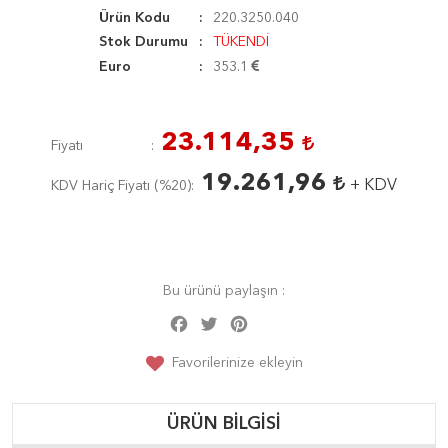
Ürün Kodu
220.3250.040
Stok Durumu
TÜKENDİ
Euro
353.1
23.114,35
Fiyatı
19.261,96
+ KDV
KDV Hariç Fiyatı (
%20
)
Bu ürünü paylaşın :
Facebook
Twitter
Pinterest
Share
Favorilerinize ekleyin
ÜRÜN BILGISI