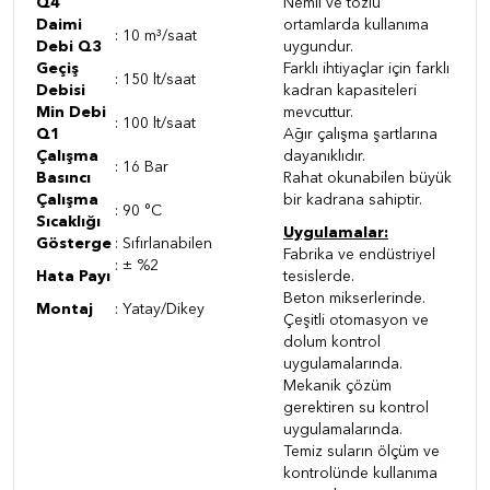
Q4
Nemli ve tozlu
Daimi
ortamlarda kullanıma
: 10 m³/saat
Debi Q3
uygundur.
Geçiş
Farklı ihtiyaçlar için farklı
: 150 lt/saat
Debisi
kadran kapasiteleri
Min Debi
mevcuttur.
: 100 lt/saat
Q1
Ağır çalışma şartlarına
Çalışma
dayanıklıdır.
: 16 Bar
Basıncı
Rahat okunabilen büyük
Çalışma
bir kadrana sahiptir.
: 90 °C
Sıcaklığı
Uygulamalar:
Gösterge
: Sıfırlanabilen
Fabrika ve endüstriyel
: ± %2
Hata Payı
tesislerde.
Beton mikserlerinde.
Montaj
: Yatay/Dikey
Çeşitli otomasyon ve
dolum kontrol
uygulamalarında.
Mekanik çözüm
gerektiren su kontrol
uygulamalarında.
Temiz suların ölçüm ve
kontrolünde kullanıma