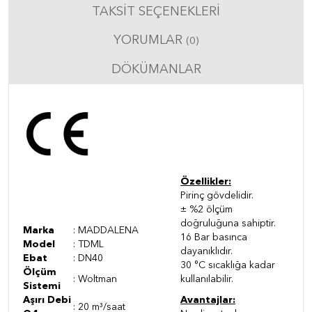
TAKSIT SEÇENEKLERI
YORUMLAR
(0)
DÖKÜMANLAR
Özellikler:
Pirinç gövdelidir.
± %2 ölçüm
doğruluğuna sahiptir.
Marka
: MADDALENA
16 Bar basınca
Model
: TDML
dayanıklıdır.
Ebat
: DN40
30 °C sıcaklığa kadar
Ölçüm
: Woltman
kullanılabilir.
Sistemi
Aşırı Debi
Avantajlar:
: 20 m³/saat