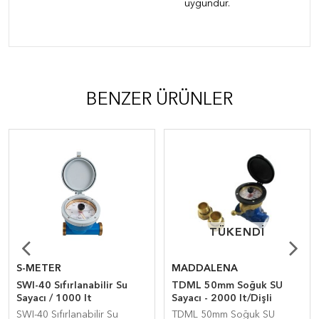
uygundur.
BENZER ÜRÜNLER
TÜKENDI
TÜKENDI
S-METER
MADDALENA
SWI-40 Sıfırlanabilir Su
TDML 50mm Soğuk SU
Sayacı / 1000 lt
Sayacı - 2000 lt/Dişli
SWI-40 Sıfırlanabilir Su
TDML 50mm Soğuk SU