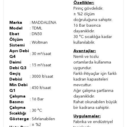
Özellikler:
Pirinç gövdelidir.
± %2 ölçüm
doğruluğuna sahiptir.
Marka
: MADDALENA
16 Bar basınca
Model
: TDML
dayanıklıdır.
Ebat
: DN50
30 °C sıcaklığa kadar
Ölçüm
: Woltman
kullanılabilir.
Sistemi
Aşırı Debi
Avantajlar:
: 30 m³/saat
Q4
Nemli ve tozlu
Daimi
ortamlarda kullanıma
: 15 m³/saat
Debi Q3
uygundur.
Geçiş
Farklı ihtiyaçlar için farklı
: 3000 lt/saat
Debisi
kadran kapasiteleri
Min Debi
mevcuttur.
: 450 lt/saat
Q1
Ağır çalışma şartlarına
Çalışma
dayanıklıdır.
: 16 Bar
Basıncı
Rahat okunabilen büyük
Çalışma
bir kadrana sahiptir.
: 30 °C
Sıcaklığı
Uygulamalar:
Gösterge
: Sıfırlanabilen
Fabrika ve endüstriyel
: ± %2