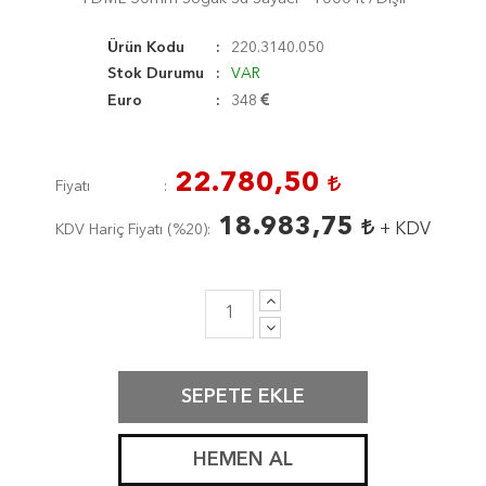
Ürün Kodu
220.3140.050
Stok Durumu
VAR
Euro
348
22.780,50
Fiyatı
18.983,75
+ KDV
KDV Hariç Fiyatı (
%20
)
SEPETE EKLE
HEMEN AL