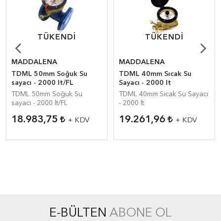
TÜKENDI
TÜKENDI
TÜKENDI
TÜKENDI
MADDALENA
MADDALENA
TDML 50mm Soğuk Su
TDML 40mm Sıcak Su
sayacı - 2000 lt/FL
Sayacı - 2000 lt
TDML 50mm Soğuk Su
TDML 40mm Sıcak Su Sayacı
sayacı - 2000 lt/FL
- 2000 lt
18.983,75
19.261,96
+ KDV
+ KDV
E-BÜLTEN
ABONE OL