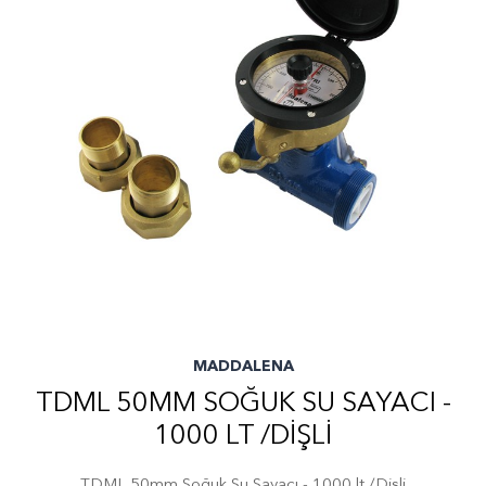
MADDALENA
TDML 50MM SOĞUK SU SAYACI -
1000 LT /DIŞLI
TDML 50mm Soğuk Su Sayacı - 1000 lt /Dişli