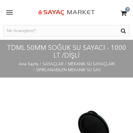
0
TDML 50MM SOĞUK SU SAYACI - 1000
LT /DIŞLI
Ana Sayfa
SAYAÇLAR
MEKANİK SU SAYAÇLARI
SIFIRLANABİLEN MEKANİK SU SAY.