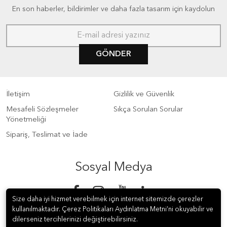
En son haberler, bildirimler ve daha fazla tasarım için kaydolun
GÖNDER
İletişim
Gizlilik ve Güvenlik
Mesafeli Sözleşmeler
Sıkça Sorulan Sorular
Yönetmeliği
Sipariş, Teslimat ve İade
Sosyal Medya
Size daha iyi hizmet verebilmek için internet sitemizde çerezler
kullanılmaktadır. Çerez Politikaları Aydınlatma Metni’ni okuyabilir ve
dilerseniz tercihlerinizi değiştirebilirsiniz.