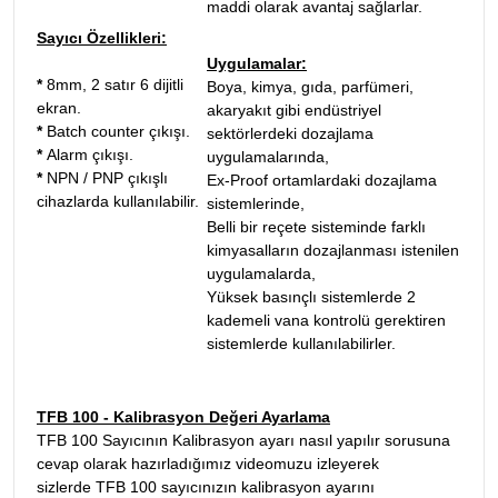
maddi olarak avantaj sağlarlar.
Sayıcı Özellikleri:
Uygulamalar:
*
8mm, 2 satır 6 dijitli
Boya, kimya, gıda, parfümeri,
ekran.
akaryakıt gibi endüstriyel
*
Batch counter çıkışı.
sektörlerdeki dozajlama
*
Alarm çıkışı.
uygulamalarında,
*
NPN / PNP çıkışlı
Ex-Proof ortamlardaki dozajlama
cihazlarda kullanılabilir.
sistemlerinde,
Belli bir reçete sisteminde farklı
kimyasalların dozajlanması istenilen
uygulamalarda,
Yüksek basınçlı sistemlerde 2
kademeli vana kontrolü gerektiren
sistemlerde kullanılabilirler.
TFB 100 - Kalibrasyon Değeri Ayarlama
TFB 100 Sayıcının Kalibrasyon ayarı nasıl yapılır sorusuna
cevap olarak hazırladığımız videomuzu izleyerek
sizlerde TFB 100 sayıcınızın kalibrasyon ayarını