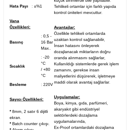
küçük birimlerde bile yapılabilir.
Hata Payı
:
±%1
Tehlikeli ortamlar için farklı yapıda
kontrol üniteleri mevcuttur.
Vana
Özellikleri:
Avantajlar:
Özellikle tehlikeli ortamlarda
: 0,5 -
uzaktan kontrol sağlanabilir,
Basınç
16 Bar
İnsan hatasını önleyerek
Max..
dozajlanacak miktarların doğru
: -20
oranda alınmasını sağlarlar,
°C
Kullanıldığı sistemlerde gerek işlem
Sıcaklık
/ +80
zamanını, gerekse insan
°C
maliyetlerini düşürerek, işletmeye
maddi olarak avantaj sağlarlar.
Besleme
:
220V
Uygulamalar:
Sayıcı Özellikleri:
Boya, kimya, gıda, parfümeri,
akaryakıt gibi endüstriyel
*
8mm, 2 satır 6 dijitli
sektörlerdeki dozajlama
ekran.
uygulamalarında,
*
Batch counter çıkışı.
Ex-Proof ortamlardaki dozajlama
*
Alarm çıkışı.