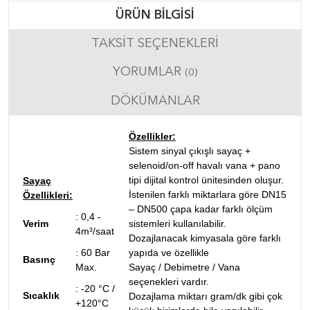
ÜRÜN BILGISI
TAKSIT SEÇENEKLERI
YORUMLAR
(0)
DÖKÜMANLAR
Özellikler:
Sistem sinyal çıkışlı sayaç +
selenoid/on-off havalı vana + pano
tipi dijital kontrol ünitesinden oluşur.
Sayaç
İstenilen farklı miktarlara göre DN15
Özellikleri:
– DN500 çapa kadar farklı ölçüm
:
0,4 -
Verim
sistemleri kullanılabilir.
4m³/saat
Dozajlanacak kimyasala göre farklı
:
60 Bar
yapıda ve özellikle
Basınç
Max.
Sayaç / Debimetre / Vana
seçenekleri vardır.
:
-20 °C /
Sıcaklık
Dozajlama miktarı gram/dk gibi çok
+120°C