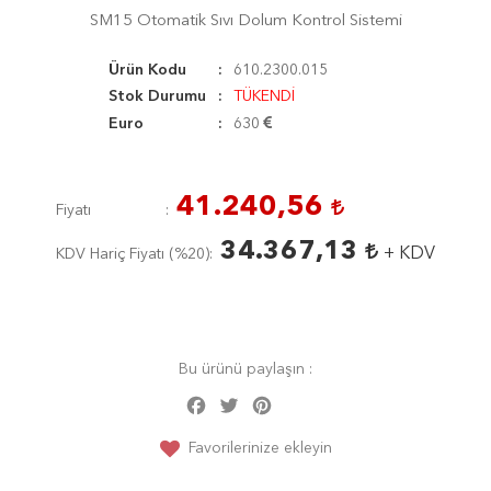
SM15 Otomatik Sıvı Dolum Kontrol Sistemi
Ürün Kodu
610.2300.015
Stok Durumu
TÜKENDİ
Euro
630
41.240,56
Fiyatı
34.367,13
+ KDV
KDV Hariç Fiyatı (
%20
)
Bu ürünü paylaşın :
Facebook
Twitter
Pinterest
Share
Favorilerinize ekleyin