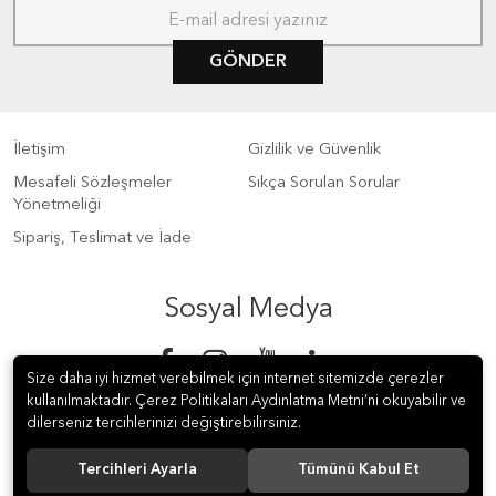
GÖNDER
İletişim
Gizlilik ve Güvenlik
Mesafeli Sözleşmeler
Sıkça Sorulan Sorular
Yönetmeliği
Sipariş, Teslimat ve İade
Sosyal Medya
Size daha iyi hizmet verebilmek için internet sitemizde çerezler
kullanılmaktadır. Çerez Politikaları Aydınlatma Metni’ni okuyabilir ve
dilerseniz tercihlerinizi değiştirebilirsiniz.
Tercihleri Ayarla
Tümünü Kabul Et
© 2018 S Meter Sayaç ve Otomasyon A.Ş. Tüm hakları saklıdır.