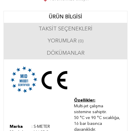
ÜRÜN BILGISI
TAKSIT SEÇENEKLERI
YORUMLAR
(0)
DÖKÜMANLAR
Özellikler:
Multi-jet çalışma
sistemine sahiptir.
50 °C ve 90 °C sıcaklığa,
16 bar basınca
Marka
: S-METER
dayanıklıdır.