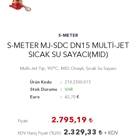
S-METER
S-METER MJ-SDC DN15 MULTI-JET
SICAK SU SAYACI(MID)
Multi-Jet Tip, 90°C, MID Onaylı, Sıcak Su Sayacı
Ürün Kodu
210.2500.015
Stok Durumu
VAR
Euro
42,70
2.795,19
Fiyatı
2.329,33
+ KDV
KDV Hariç Fiyatı (
%20
)