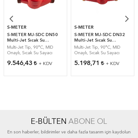
S-METER
S-METER
S-METER MJ-SDC DN50
S-METER MJ-SDC DN32
Multi-Jet Sıcak Su
Multi-Jet Sıcak Su
Sayacı(MID)
Sayacı(MID)
Multi-Jet Tip, 90°C, MID
Multi-Jet Tip, 90°C, MID
Onaylı, Sıcak Su Sayacı
Onaylı, Sıcak Su Sayacı
9.546,43
5.198,71
+ KDV
+ KDV
E-BÜLTEN
ABONE OL
En son haberler, bildirimler ve daha fazla tasarım için kaydolun