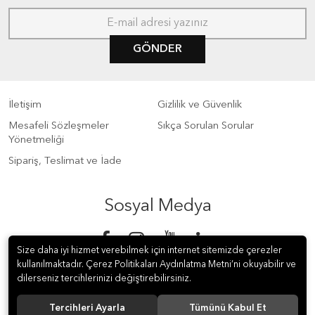
GÖNDER
İletişim
Gizlilik ve Güvenlik
Mesafeli Sözleşmeler
Sıkça Sorulan Sorular
Yönetmeliği
Sipariş, Teslimat ve İade
Sosyal Medya
Size daha iyi hizmet verebilmek için internet sitemizde çerezler
kullanılmaktadır. Çerez Politikaları Aydınlatma Metni’ni okuyabilir ve
dilerseniz tercihlerinizi değiştirebilirsiniz.
Tercihleri Ayarla
Tümünü Kabul Et
© 2018 S Meter Sayaç ve Otomasyon A.Ş. Tüm hakları saklıdır.