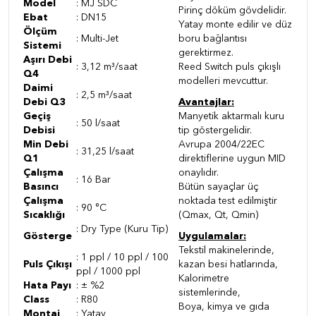
Model
: MJ SDC
Pirinç döküm gövdelidir.
Ebat
: DN15
Yatay monte edilir ve düz
Ölçüm
: Multi-Jet
boru bağlantısı
Sistemi
gerektirmez.
Aşırı Debi
: 3,12 m³/saat
Reed Switch puls çıkışlı
Q4
modelleri mevcuttur.
Daimi
: 2,5 m³/saat
Debi Q3
Avantajlar:
Geçiş
Manyetik aktarmalı kuru
: 50 l/saat
Debisi
tip göstergelidir.
Min Debi
Avrupa 2004/22EC
: 31,25 l/saat
Q1
direktiflerine uygun MID
Çalışma
onaylıdır.
: 16 Bar
Basıncı
Bütün sayaçlar üç
Çalışma
noktada test edilmiştir
: 90 °C
Sıcaklığı
(Qmax, Qt, Qmin)
: Dry Type (Kuru Tip)
Gösterge
Uygulamalar:
Tekstil makinelerinde,
: 1 ppl / 10 ppl / 100
Puls Çıkışı
kazan besi hatlarında,
ppl / 1000 ppl
Kalorimetre
Hata Payı
: ± %2
sistemlerinde,
Class
: R80
Boya, kimya ve gıda
Montaj
: Yatay