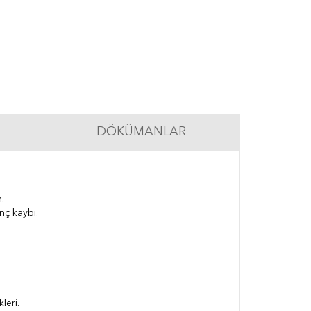
DÖKÜMANLAR
.
nç kaybı.
kleri.