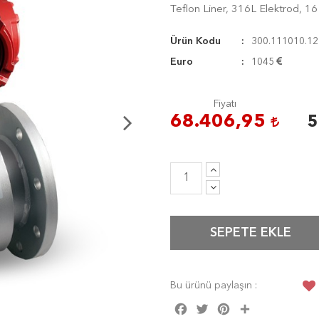
Teflon Liner, 316L Elektrod, 1
Ürün Kodu
300.111010.12
Euro
1045
Fiyatı
68.406,95
5
SEPETE EKLE
Bu ürünü paylaşın :
Facebook
Twitter
Pinterest
Share