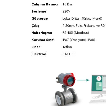
Çalışma Basıncı
:
16 Bar
Besleme
:
220V
Gösterge
:
Lokal Dijital (Türkçe Menü)
Çıkış
:
4-20mA,
Puls, Frekans 
Haberleşme
:
RS-485 (Modbus)
Koruma Sınıfı
:
IP67 (Opsiyonel IP68)
Liner
:
Teflon
Elektrod
:
316 L SS