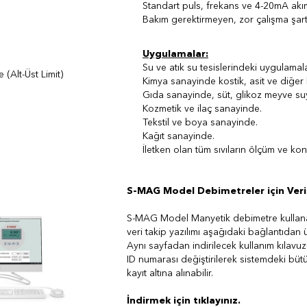
Standart puls, frekans ve 4-20mA akım 
Bakım gerektirmeyen, zor çalışma şartl
Uygulamalar:
Su ve atık su tesislerindeki uygulama
ve Röle (Alt-Üst Limit)
Kimya sanayinde kostik, asit ve diğer 
Gıda sanayinde, süt, glikoz meyve suy
Kozmetik ve ilaç sanayinde.
Tekstil ve boya sanayinde.
Kağıt sanayinde.
İletken olan tüm sıvıların ölçüm ve kont
S-MAG Model Debimetreler için Veri
S-MAG Model Manyetik debimetre kullanan
veri takip yazılımı aşağıdaki bağlantıdan üc
Aynı sayfadan indirilecek kullanım kılavuz
ID numarası değiştirilerek sistemdeki bütü
kayıt altına alınabilir.
İndirmek için tıklayınız.