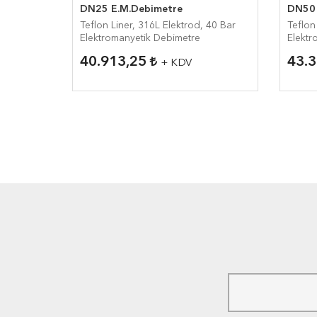
re
DN25 E.M.Debimetre
DN50 
ktrod, 16
Teflon Liner, 316L Elektrod, 40 Bar
Teflon
tre
Elektromanyetik Debimetre
Elektr
40.913,25
43.
+ KDV