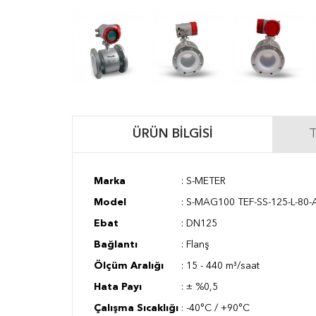
ÜRÜN BILGISI
T
Marka
: S-METER
Model
:
S-MAG100 TEF-SS-125-L-80-
Ebat
:
DN125
Bağlantı
:
Flanş
Ölçüm Aralığı
:
15 - 440 m³/saat
Hata Payı
:
± %0,5
Çalışma Sıcaklığı
:
-40°C / +90°C