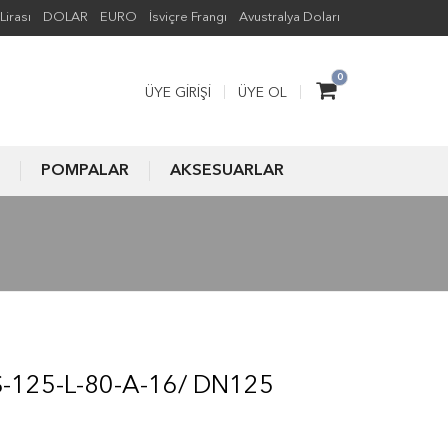
Lirası
DOLAR
EURO
İsviçre Frangı
Avustralya Doları
0
ÜYE GIRIŞI
ÜYE OL
POMPALAR
AKSESUARLAR
-125-L-80-A-16/ DN125