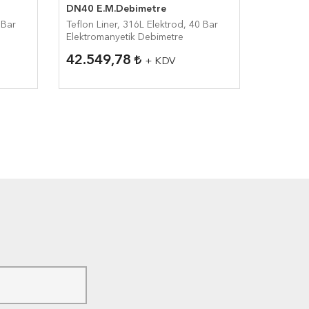
DN40 E.M.Debimetre
Elektro
 Bar
Teflon Liner, 316L Elektrod, 40 Bar
Teflon Li
Elektromanyetik Debimetre
Bar Elek
42.549,78
33.02
+ KDV