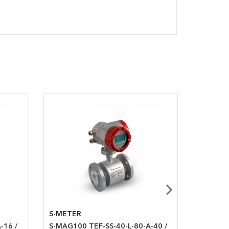
S-METER
S-METE
-16 /
S-MAG100 TEF-SS-40-L-80-A-40 /
MAG FLO