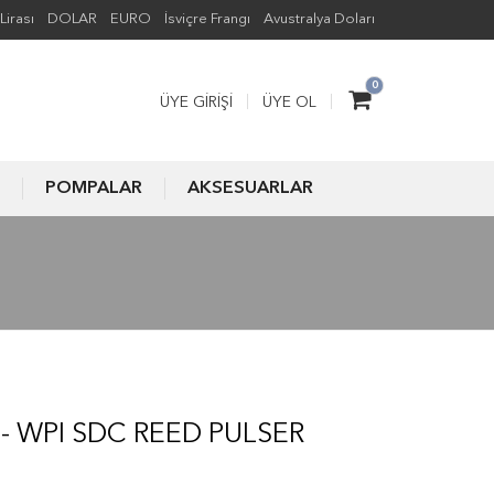
Lirası
DOLAR
EURO
İsviçre Frangı
Avustralya Doları
0
ÜYE GIRIŞI
ÜYE OL
POMPALAR
AKSESUARLAR
- WPI SDC REED PULSER