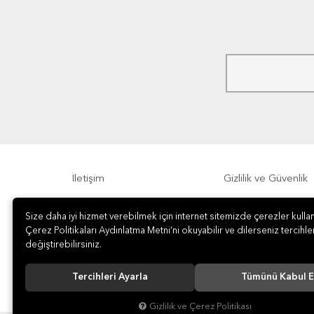
İletişim
Gizlilik ve Güvenlik
Size daha iyi hizmet verebilmek için internet sitemizde çerezler kullan
Sıkça Sorulan Sorular
Sipariş, Teslimat v
Çerez Politikaları Aydınlatma Metni’ni okuyabilir ve dilerseniz tercihler
değiştirebilirsiniz.
Tercihleri Ayarla
Tümünü Kabul E
Gizlilik ve Çerez Politikası