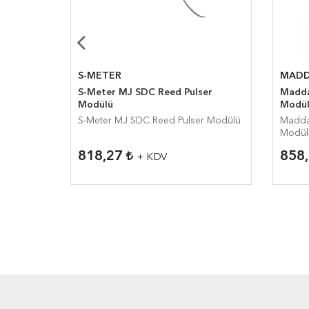
S-METER
MADD
ülü
S-Meter MJ SDC Reed Pulser
Madda
Modülü
Modü
lü
S-Meter MJ SDC Reed Pulser Modülü
Madda
Modül
818,27
858
+ KDV