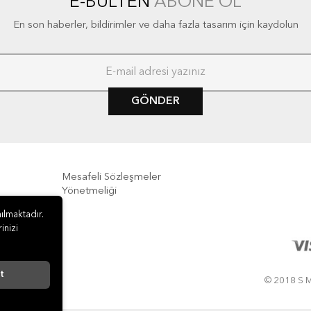
E-BÜLTEN
ABONE OL
En son haberler, bildirimler ve daha fazla tasarım için kaydolun
GÖNDER
Mesafeli Sözleşmeler
Yönetmeliği
ılmaktadır.
e İade
inizi
t
© 2018 S M