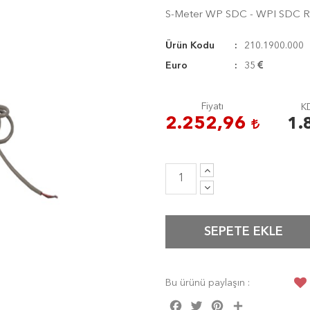
S-Meter WP SDC - WPI SDC R
Ürün Kodu
210.1900.000
Euro
35
Fiyatı
KD
2.252,96
1.
SEPETE EKLE
Bu ürünü paylaşın :
Facebook
Twitter
Pinterest
Share