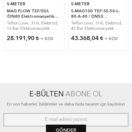
S-METER
S-METER
MAG FLOW TEF/SS/L
S-MAG100 TEF-SS-50-L-
/DN40 Elektromanyetik
80-A-40 / DN50
Debimetre
E.M.Debimetre
Teflon Liner, 316L Elektrod,
Teflon Liner, 316L Elektrod,
16 Bar Elektromanyetik
40 Bar Elektromanyetik
Debimetre
Debimetre
28.191,90
43.368,04
+ KDV
+ KDV
E-BÜLTEN
ABONE OL
En son haberler, bildirimler ve daha fazla tasarım için kaydolun
GÖNDER