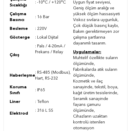
: -10°C / +120°C
Uygun fiyat seviyesi,
Sıcaklığı
Geniş ölçüm aralığı ve
Çalışma
yüksek ölçüm hassasiyeti
: 16 Bar
Basıncı
Viskoz sıvılara uygunluk,
Çok düşük basınç kaybı,
Besleme
: 220V
Bakım gerektirmeyen zor
Gösterge
: Lokal Dijital
çalışma şartlarına
dayanımlı tasarım.
: Pals / 4-20mA /
Frekans / Relay
Uygulamalar:
Çıkış
Muhtelif özellikte suların
ölçümünde,
Fabrikalarda atık suların
: RS-485 (Modbus),
Haberleşme
ölçümünde,
Hart, RS-232
Kozmetik ve ilaç
Koruma
sanayinde, tekstil, boya,
: IP65
Sınıfı
kağıt üretim tesislerinde,
Seramik sanayinde
Liner
: Teflon
fayans çamuru
: 316 L SS
ölçümünde,
Elektrod
Cihazların uzaktan
kontrolü istenilen
otomasyon