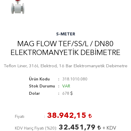
S-METER
MAG FLOW TEF/SS/L / DN80
ELEKTROMANYETIK DEBIMETRE
Teflon Liner, 316L Elektrod, 16 Bar Elektromanyetik Debimetre
Ürün Kodu
318.1010.080
Stok Durumu
VAR
Dolar
678
38.942,15
Fiyatı
32.451,79
+ KDV
KDV Hariç Fiyatı (
%20
)