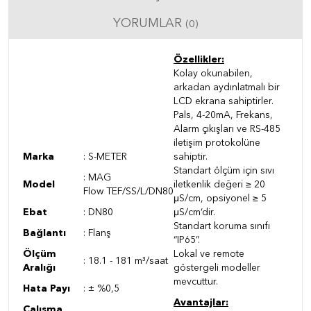
YORUMLAR
(0)
Özellikler:
Kolay okunabilen,
arkadan aydınlatmalı bir
LCD ekrana sahiptirler.
Pals, 4-20mA, Frekans,
Alarm çıkışları ve RS-485
iletişim protokolüne
Marka
: S-METER
sahiptir.
Standart ölçüm için sıvı
:
MAG
Model
iletkenlik değeri ≥ 20
Flow TEF/SS/L/DN80
μS/cm, opsiyonel ≥ 5
Ebat
: DN80
μS/cm‘dir.
Standart koruma sınıfı
Bağlantı
: Flanş
“IP65”.
Ölçüm
Lokal ve remote
:
18.1 - 181 m³/saat
Aralığı
göstergeli modeller
mevcuttur.
Hata Payı
: ± %0,5
Avantajlar:
Çalışma