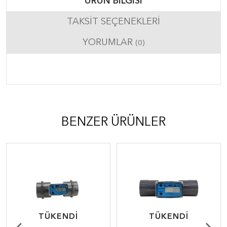
ÜRÜN BILGISI
TAKSIT SEÇENEKLERI
YORUMLAR
(0)
BENZER ÜRÜNLER
TÜKENDI
TÜKENDI
TÜKENDI
TÜKENDI