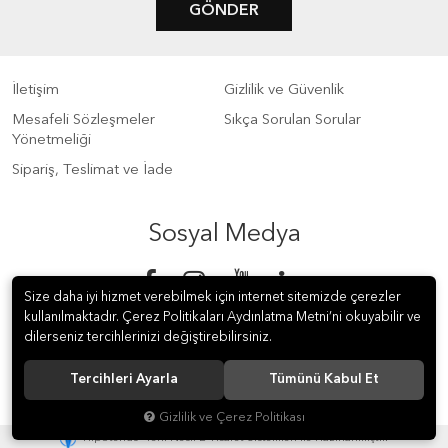
GÖNDER
İletişim
Gizlilik ve Güvenlik
Mesafeli Sözleşmeler
Sıkça Sorulan Sorular
Yönetmeliği
Sipariş, Teslimat ve İade
Sosyal Medya
Size daha iyi hizmet verebilmek için internet sitemizde çerezler
kullanılmaktadır. Çerez Politikaları Aydınlatma Metni’ni okuyabilir ve
dilerseniz tercihlerinizi değiştirebilirsiniz.
Tercihleri Ayarla
Tümünü Kabul Et
© 2018 S Meter Sayaç ve Otomasyon A.Ş. Tüm hakları saklıdır.
Gizlilik ve Çerez Politikası
®
Hipotenüs
Yeni Nesil E-Ticaret Sistemleri ile Hazırlanmıştır.