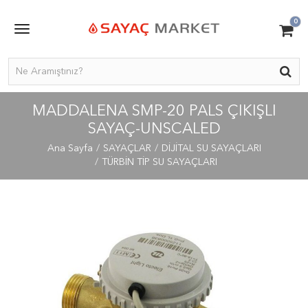
0
MADDALENA SMP-20 PALS ÇIKIŞLI
SAYAÇ-UNSCALED
Ana Sayfa
SAYAÇLAR
DİJİTAL SU SAYAÇLARI
TÜRBİN TİP SU SAYAÇLARI