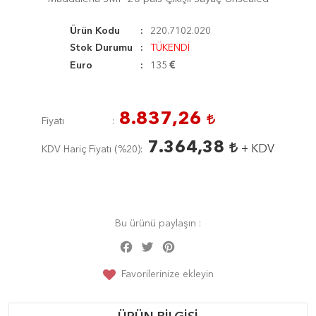
Ürün Kodu
220.7102.020
Stok Durumu
TÜKENDİ
Euro
135
8.837,26
Fiyatı
7.364,38
+ KDV
KDV Hariç Fiyatı (
%20
)
Bu ürünü paylaşın :
Facebook
Twitter
Pinterest
Share
Favorilerinize ekleyin