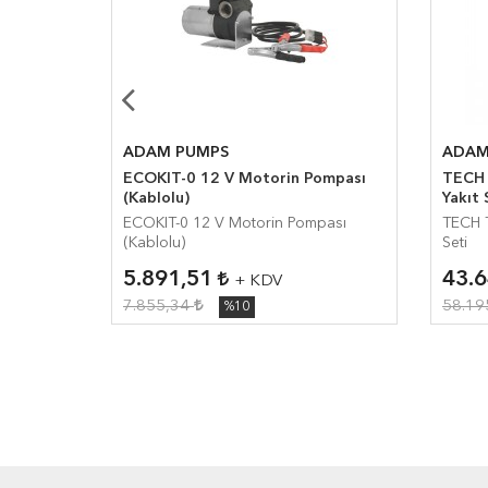
ADAM PUMPS
ADAM
ı / 60 lt
ECOKIT-0 12 V Motorin Pompası
TECH 
(Kablolu)
Yakıt 
ECOKIT-0 12 V Motorin Pompası
TECH T
(Kablolu)
Seti
5.891,51
43.
+ KDV
7.855,34
58.19
%10