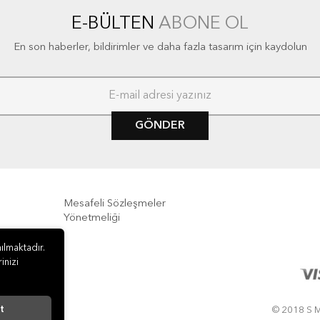
E-BÜLTEN
ABONE OL
En son haberler, bildirimler ve daha fazla tasarım için kaydolun
GÖNDER
Mesafeli Sözleşmeler
Yönetmeliği
e İade
ılmaktadır.
inizi
t
© 2018 S M