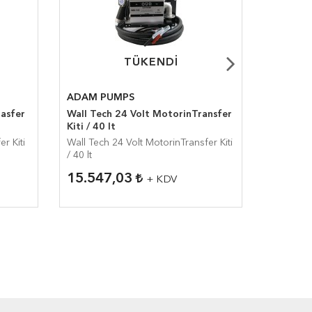
TÜKENDI
TÜKENDI
ADAM PUMPS
ADAM P
rasfer
Wall Tech 24 Volt MotorinTransfer
ECOKIT-
Kiti / 40 lt
(Aksesua
er Kiti
Wall Tech 24 Volt MotorinTransfer Kiti
ECOKIT-1
/ 40 lt
(Aksesuar
15.547,03
7.609
+ KDV
10.146,