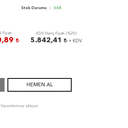
Stok Durumu
VAR
i Fiyatı
KDV Hariç Fiyatı (
%20
)
0,89
5.842,41
+ KDV
HEMEN AL
Favorilerinize ekleyin