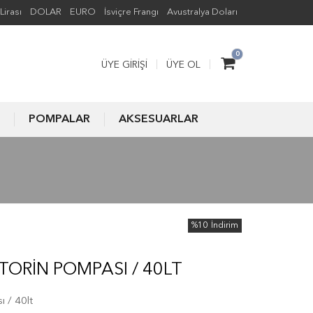
Lirası
DOLAR
EURO
İsviçre Frangı
Avustralya Doları
0
ÜYE GIRIŞI
ÜYE OL
POMPALAR
AKSESUARLAR
%10
İndirim
ORIN POMPASI / 40LT
 / 40lt