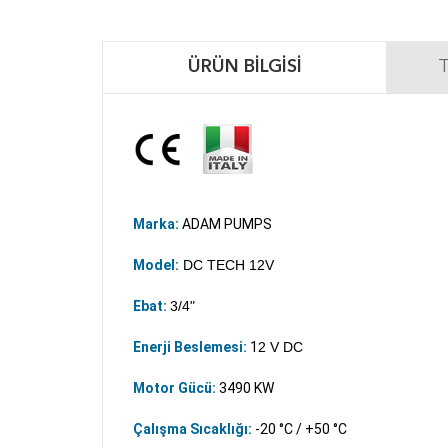
ÜRÜN BILGISI
T
Marka:
ADAM PUMPS
Model:
DC TECH 12V
Ebat:
3/4"
Enerji Beslemesi:
1
2 V DC
Motor Gücü:
3490 KW
Çalışma Sıcaklığı:
-20 °C / +50 °C