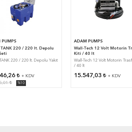
 PUMPS
ADAM PUMPS
TANK 220 / 220 lt. Depolu
Wall-Tech 12 Volt Motorin T
Seti
Kiti / 40 lt
ANK 220 / 220 lt. Depolu Yakıt
Wall-Tech 12 Volt Motorin Trasf
/ 40 lt
646,26
15.547,03
+ KDV
+ KDV
5,01
%10