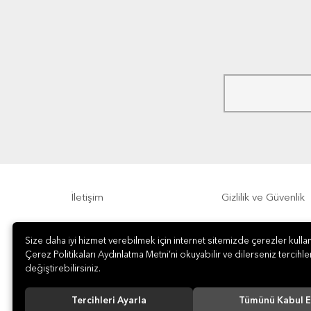
İletişim
Gizlilik ve Güvenlik
Sıkça Sorulan Sorular
Sipariş, Teslimat v
Size daha iyi hizmet verebilmek için internet sitemizde çerezler kullan
Çerez Politikaları Aydınlatma Metni’ni okuyabilir ve dilerseniz tercihler
değiştirebilirsiniz.
Tercihleri Ayarla
Tümünü Kabul E