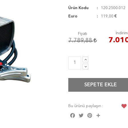
Ürün Kodu
120.2500.012
Euro
119,00
İndiriml
Fiyatı
7.01
7.789,88
SEPETE EKLE
Bu ürünü paylaşın :
Facebook
Twitter
Pinterest
Share