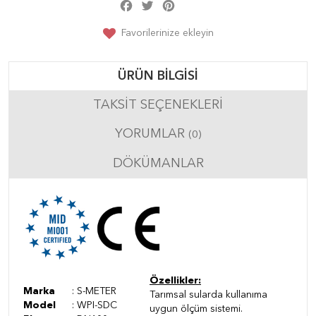
Facebook
Twitter
Pinterest
Share
Favorilerinize ekleyin
ÜRÜN BILGISI
TAKSIT SEÇENEKLERI
YORUMLAR
(0)
DÖKÜMANLAR
Özellikler:
Marka
: S-METER
Tarımsal sularda kullanıma
Model
: WPI-SDC
uygun ölçüm sistemi.