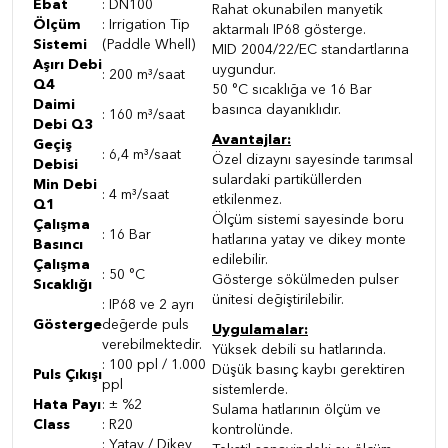
Ebat
: DN100
Rahat okunabilen manyetik
Ölçüm
:
Irrigation Tip
aktarmalı IP68 gösterge.
Sistemi
(Paddle Whell)
MID 2004/22/EC standartlarına
Aşırı Debi
uygundur.
: 200 m³/saat
Q4
50 °C sıcaklığa ve 16 Bar
Daimi
basınca dayanıklıdır.
: 160 m³/saat
Debi Q3
Avantajlar:
Geçiş
: 6,4 m³/saat
Özel dizaynı sayesinde tarımsal
Debisi
sulardaki partiküllerden
Min Debi
: 4 m³/saat
etkilenmez.
Q1
Ölçüm sistemi sayesinde boru
Çalışma
: 16 Bar
hatlarına yatay ve dikey monte
Basıncı
edilebilir.
Çalışma
: 50 °C
Gösterge sökülmeden pulser
Sıcaklığı
ünitesi değiştirilebilir.
: IP68 ve 2 ayrı
Gösterge
değerde puls
Uygulamalar:
verebilmektedir.
Yüksek debili su hatlarında.
: 100 ppl / 1.000
Düşük basınç kaybı gerektiren
Puls Çıkışı
ppl
sistemlerde.
Hata Payı
: ± %2
Sulama hatlarının ölçüm ve
Class
: R20
kontrolünde.
: Yatay / Dikey