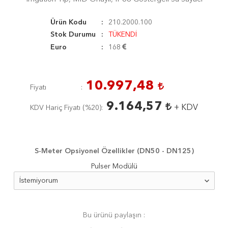
Ürün Kodu
210.2000.100
Stok Durumu
TÜKENDİ
Euro
168
10.997,48
Fiyatı
9.164,57
+ KDV
KDV Hariç Fiyatı (
%20
)
S-Meter Opsiyonel Özellikler (DN50 - DN125)
Pulser Modülü
Bu ürünü paylaşın :