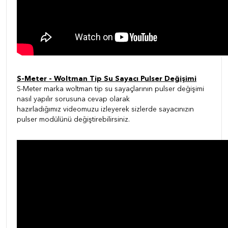
S-Meter - Woltman Tip Su Sayacı Pulser Değişimi
S-Meter marka woltman tip su sayaçlarının pulser değişimi
nasıl yapılır sorusuna cevap olarak
hazırladığımız videomuzu izleyerek sizlerde sayacınızın
pulser modülünü değiştirebilirsiniz.