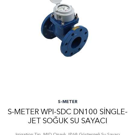
S-METER
S-METER WPI-SDC DN100 SINGLE-
JET SOĞUK SU SAYACI
Irrigation Tip, MID Onaylı, IP68 Göstergeli Su Sayacı