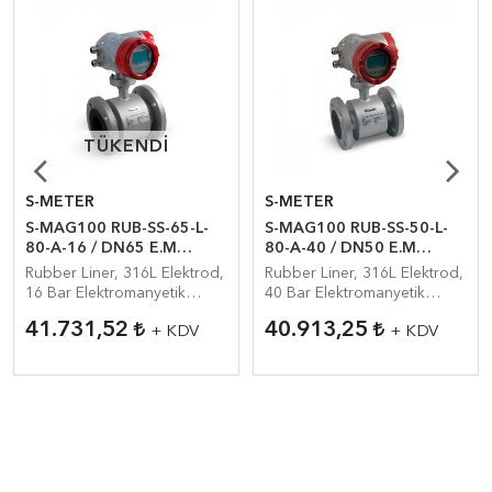
TÜKENDI
TÜKENDI
S-METER
S-METER
S-MAG100 RUB-SS-65-L-
S-MAG100 RUB-SS-50-L-
80-A-16 / DN65 E.M
80-A-40 / DN50 E.M
Debimetre
Debimetre
Rubber Liner, 316L Elektrod,
Rubber Liner, 316L Elektrod,
16 Bar Elektromanyetik
40 Bar Elektromanyetik
Debimetre
Debimetre
41.731,52
40.913,25
+ KDV
+ KDV