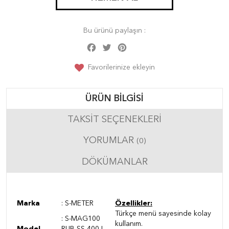
Bu ürünü paylaşın :
Facebook
Twitter
Pinterest
Share
Favorilerinize ekleyin
ÜRÜN BILGISI
TAKSIT SEÇENEKLERI
YORUMLAR
(0)
DÖKÜMANLAR
Marka
: S-METER
Özellikler:
Türkçe menü sayesinde kolay
:
S-MAG100
kullanım.