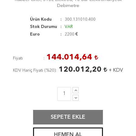
Debimetre
Ürün Kodu
300.131010.400
Stok Durumu
VAR
Euro
2200
144.014,64
Fiyatı
120.012,20
+ KDV
KDV Hariç Fiyatı (
%20
)
SEPETE EKLE
HEMEN AL