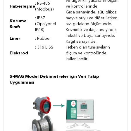
ve diğer kimyasalların ölçüm
:
RS-485
Haberleşme
ve kontrollerinde.
(Modbus)
Gıda sanayinde, süt, glikoz
:
IP67
meyve suyu ve diğer iletken
Koruma
(Opsiyonel
sıvı gıdaların ölçümünde.
Sınıfı
IP68)
Kozmetik ve ilaç sanayinde.
Tekstil ve boya sanayinde.
Liner
:
Rubber
Kağıt sanayinde.
:
316 L SS
İletken olan tüm sıvıların
Elektrod
ölçüm ve kontrolünde
kullanılabilir.
S-MAG Model Debimetreler için Veri Takip
Uygulaması