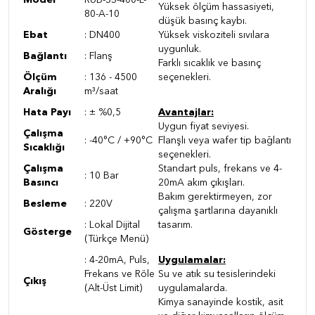
Model
RUB-SS-400-L-
Yüksek ölçüm hassasiyeti,
80-A-10
düşük basınç kaybı.
Ebat
:
DN400
Yüksek viskoziteli sıvılara
uygunluk.
Bağlantı
:
Flanş
Farklı sıcaklık ve basınç
Ölçüm
:
136 - 4500
seçenekleri.
Aralığı
m³/saat
Hata Payı
:
± %0,5
Avantajlar:
Uygun fiyat seviyesi.
Çalışma
:
-40°C / +90°C
Flanşlı veya wafer tip bağlantı
Sıcaklığı
seçenekleri.
Çalışma
Standart puls, frekans ve 4-
:
10 Bar
Basıncı
20mA akım çıkışları.
Bakım gerektirmeyen, zor
Besleme
:
220V
çalışma şartlarına dayanıklı
:
Lokal Dijital
tasarım.
Gösterge
(Türkçe Menü)
:
4-20mA,
Puls,
Uygulamalar:
Frekans ve Röle
Su ve atık su tesislerindeki
Çıkış
(Alt-Üst Limit)
uygulamalarda.
Kimya sanayinde kostik, asit