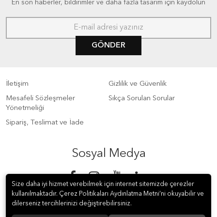
En son haberler, bildirimler ve daha fazla tasarım için kaydolun
GÖNDER
İletişim
Gizlilik ve Güvenlik
Mesafeli Sözleşmeler
Sıkça Sorulan Sorular
Yönetmeliği
Sipariş, Teslimat ve İade
Sosyal Medya
Size daha iyi hizmet verebilmek için internet sitemizde çerezler
kullanılmaktadır. Çerez Politikaları Aydınlatma Metni’ni okuyabilir ve
dilerseniz tercihlerinizi değiştirebilirsiniz.