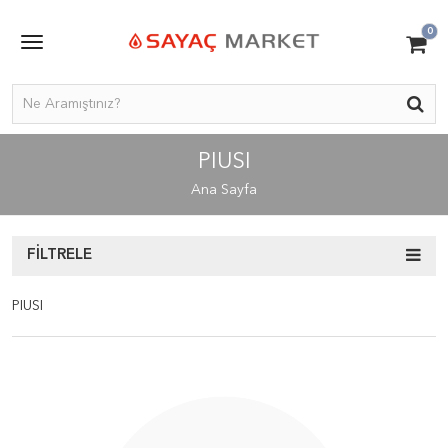
0
PIUSI
Ana Sayfa
FILTRELE
PIUSI