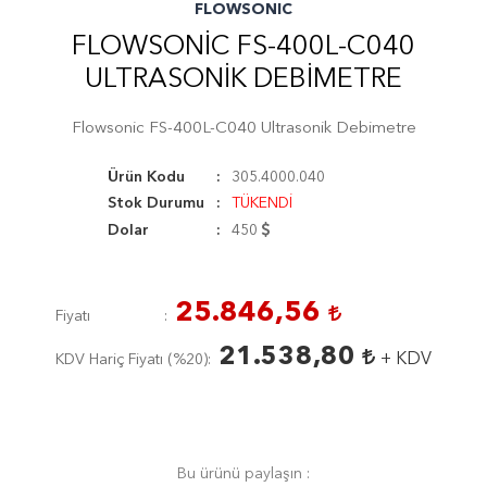
FLOWSONIC
FLOWSONIC FS-400L-C040
ULTRASONIK DEBIMETRE
Flowsonic FS-400L-C040 Ultrasonik Debimetre
Ürün Kodu
305.4000.040
Stok Durumu
TÜKENDİ
Dolar
450
25.846,56
Fiyatı
21.538,80
+ KDV
KDV Hariç Fiyatı (
%20
)
Bu ürünü paylaşın :