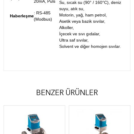
20mA,
Puls
Su, sıcak su (90° / 160°C), deniz
suyu, atık su,
: RS-485
Motorin, yağ, ham petrol,
Haberleşme
(Modbus)
Asetik veya bazik sıvılar,
Alkoller,
İçecek ve sıvı gıdalar,
Ultra saf sıvılar,
Solvent ve diğer homojen sıvılar.
BENZER ÜRÜNLER