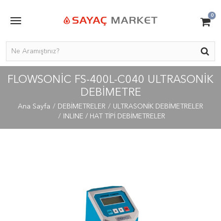
0
FLOWSONIC FS-400L-C040 ULTRASONIK
DEBIMETRE
Ana Sayfa
DEBİMETRELER
ULTRASONİK DEBİMETRELER
INLINE / HAT TİPİ DEBİMETRELER