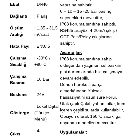
Ebat
:
DN40
yapısına sahiptir,
6 – 10 – 16 -25 bar basınç
Bağlantı
: Flanş
seçenekleri mevcuttur,
IP68 koruma sınıfına sahiptir,
Ölçüm
:
1,35 - 31,5
RS485 arayüz, 4-20mA çıkış /
Aralığı
m³/saat
OCT Pals/Relay çıkışlarına
sahiptir.
Hata Payı
: ± %0,5
Avantajlar:
Çalışma
: -30°C /
IP68 koruma sınıfına sahip
Sıcaklığı
+90°C
olduğundan yağmur, sel baskını
gibi durumlarında bile çalışmaya
Çalışma
devam edebilir,
: 16 Bar
Basıncı
Dönen hareketli parça
olmadığından Yüksek
Besleme
: 24V
hassasiyetini uzun süre korur,
Ufak çaplı Çakıl ,yabani otlar, kum
: Lokal Dijital
içeren çeşitli sularda kullanılabilir,
Gösterge
(Türkçe
Opsiyon olarak 160°C sıcaklığa
Menü)
dayanan modelleri mevcuttur.
: 4-
Uygulamalar:
Çıkış