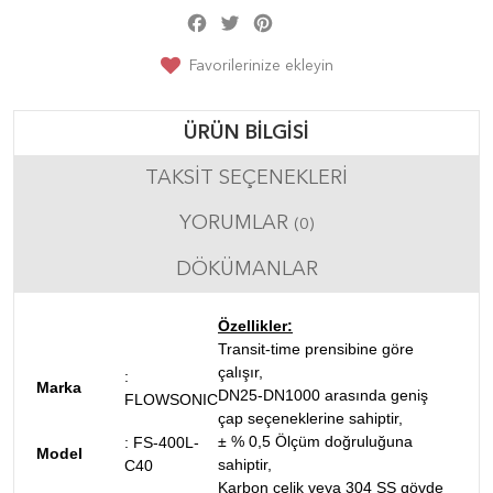
Facebook
Twitter
Pinterest
Share
Favorilerinize ekleyin
ÜRÜN BILGISI
TAKSIT SEÇENEKLERI
YORUMLAR
(0)
DÖKÜMANLAR
Özellikler:
Transit-time prensibine göre
çalışır,
:
Marka
DN25-DN1000 arasında geniş
FLOWSONIC
çap seçeneklerine sahiptir,
± % 0,5 Ölçüm doğruluğuna
:
FS-400L-
Model
sahiptir,
C40
Karbon çelik veya 304 SS gövde