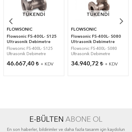
TÜKENDI
TÜKENDI
TÜKENDI
TÜKENDI
FLOWSONIC
FLOWSONIC
Flowsonic FS-400L- S125
Flowsonic FS-400L- S080
Ultrasonik Debimetre
Ultrasonik Debimetre
Flowsonic FS-400L- S125
Flowsonic FS-400L- S080
Ultrasonik Debimetre
Ultrasonik Debimetre
46.667,40
34.940,72
+ KDV
+ KDV
E-BÜLTEN
ABONE OL
En son haberler, bildirimler ve daha fazla tasarım için kaydolun