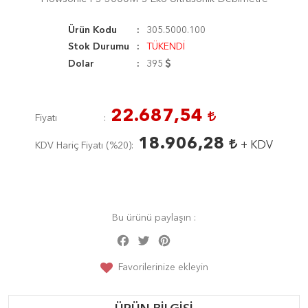
Ürün Kodu
305.5000.100
Stok Durumu
TÜKENDİ
Dolar
395
22.687,54
Fiyatı
18.906,28
+ KDV
KDV Hariç Fiyatı (
%20
)
Bu ürünü paylaşın :
Facebook
Twitter
Pinterest
Share
Favorilerinize ekleyin