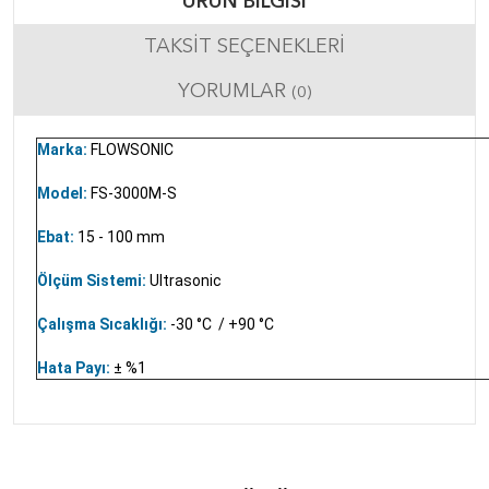
ÜRÜN BILGISI
TAKSIT SEÇENEKLERI
YORUMLAR
(0)
Marka:
FLOWSONIC
Model:
FS-3000M-S
Ebat:
15 - 100 mm
Ölçüm Sistemi:
Ultrasonic
Çalışma Sıcaklığı:
-30
°C / +90 °C
Hata Payı:
± %1