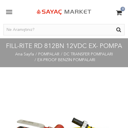
0
FILL-RITE RD 812BN 12VDC EX- POMPA
Ana Sayfa
POMPALAR
DC TRANSFER POMPALARI
EX-PROOF BENZİN POMPALARI