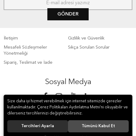
GÖNDER
İletişim
Gizlilik ve Güvenlik
Mesafeli Sözleşmeler
Sıkça Sorulan Sorular
Yönetmeliği
Sipariş, Teslimat ve İade
Sosyal Medya
Size daha iyi hizmet verebilmek için internet sitemizde çerezler
kullanılmaktadır. Çerez Politikaları Aydınlatma Metni’ni okuyabilir ve
dilerseniz tercihlerinizi değiştirebilirsiniz.
Tercihleri Ayarla
Tümünü Kabul Et
© 2018 S Meter Sayaç ve Otomasyon A.Ş. Tüm hakları saklıdır.