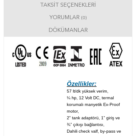
TAKSIT SEÇENEKLERI
YORUMLAR
(0)
DÖKÜMANLAR
Özellikler:
57 lt/dk yüksek verim,
¼ hp, 12 Volt DC, termal
korumalı manyetik Ex-Proof
motor,
2” tank adaptörü, 1” giriş ve
¾” çıkışı bağlantısı,
Dahili check valf, by-pass ve