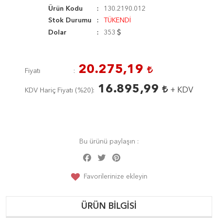
Ürün Kodu
130.2190.012
Stok Durumu
TÜKENDİ
Dolar
353
20.275,19
Fiyatı
16.895,99
+ KDV
KDV Hariç Fiyatı (
%20
)
Bu ürünü paylaşın :
Facebook
Twitter
Pinterest
Share
Favorilerinize ekleyin
ÜRÜN BILGISI