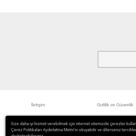
İletişim
Gizlilik ve Güvenlik
Sıkça Sorulan Sorular
Sipariş, Teslimat v
Size daha iyi hizmet verebilmek için internet sitemizde çerezler kullan
Çerez Politikaları Aydınlatma Metni’ni okuyabilir ve dilerseniz tercihler