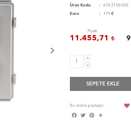
Ürün Kodu
610.2150.020
Euro
175
Fiyatı
11.455,71
9
SEPETE EKLE
Bu ürünü paylaşın :
Facebook
Twitter
Pinterest
Share