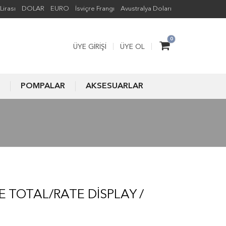
Lirası
DOLAR
EURO
İsviçre Frangı
Avustralya Doları
0
ÜYE GIRIŞI
ÜYE OL
POMPALAR
AKSESUARLAR
 TOTAL/RATE DISPLAY /