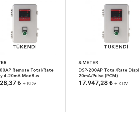
TÜKENDI
TÜKENDI
TÜKENDI
TÜKENDI
TER
S-METER
00AP Remote Total/Rate
DSP-200AP Total/Rate Display/4-
Display 4-20mA ModBus
20mA/Pulse (PCM)
728,37
17.947,28
+ KDV
+ KDV